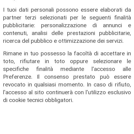
Creme solari e conservazione dei
farmaci in estate: cosa sapere
I tuoi dati personali possono essere elaborati da
partner terzi selezionati per le seguenti finalità
05/08/2026
di Filippo Serio
pubblicitarie: personalizzazione di annunci e
contenuti, analisi delle prestazioni pubblicitarie,
ricerca del pubblico e ottimizzazione dei servizi.
Rimane in tuo possesso la facoltà di accettare in
toto, rifiutare in toto oppure selezionare le
specifiche finalità mediante l'accesso alle
Preferenze. Il consenso prestato può essere
revocato in qualsiasi momento. In caso di rifiuto,
l'accesso al sito continuerà con l'utilizzo esclusivo
di cookie tecnici obbligatori.
Novità
Dimissioni in 24 ore dopo intervento
ad anca e ginocchia, via libera
all'ospedale San Martino