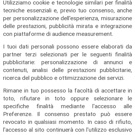
Utilizziamo cookie e tecnologie similari per finalità
tecniche essenziali e, previo tuo consenso, anche
per personalizzazione dell'esperienza, misurazione
Cambio casacca
delle prestazioni, pubblicità mirata e integrazione
Medusei passa a Futuro Nazionale,
con piattaforme di audience measurement.
FdI Liguria attacca: "Volta le spalle
I tuoi dati personali possono essere elaborati da
a chi lo ha sostenuto"
partner terzi selezionati per le seguenti finalità
09/08/2026
pubblicitarie: personalizzazione di annunci e
di F.S.
contenuti, analisi delle prestazioni pubblicitarie,
ricerca del pubblico e ottimizzazione dei servizi.
Rimane in tuo possesso la facoltà di accettare in
toto, rifiutare in toto oppure selezionare le
specifiche finalità mediante l'accesso alle
Preferenze. Il consenso prestato può essere
revocato in qualsiasi momento. In caso di rifiuto,
l'accesso al sito continuerà con l'utilizzo esclusivo