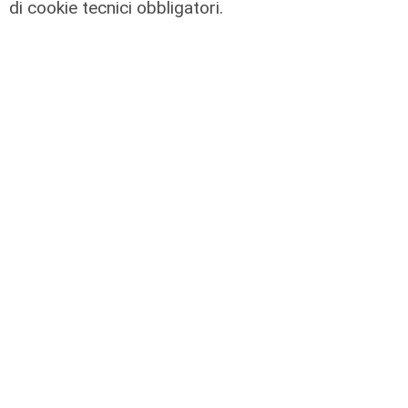
di cookie tecnici obbligatori.
La condivisione
Emergenza idrica, Scajola e Cirio:
«Strategia Comune tra i nostri
territori"
08/08/2026
di Gilberto Volpara