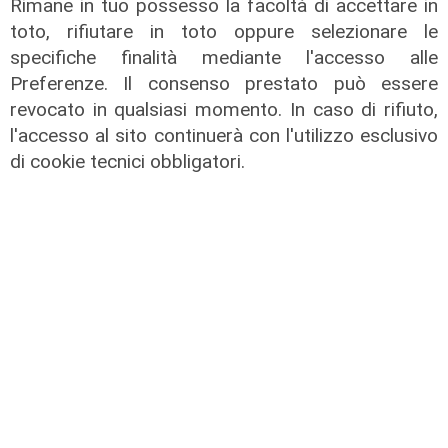
Rimane in tuo possesso la facoltà di accettare in
«Strategia Comune tra i nostri
toto, rifiutare in toto oppure selezionare le
territori"
specifiche finalità mediante l'accesso alle
08/08/2026
Preferenze. Il consenso prestato può essere
di Gilberto Volpara
revocato in qualsiasi momento. In caso di rifiuto,
l'accesso al sito continuerà con l'utilizzo esclusivo
di cookie tecnici obbligatori.
L'esclusiva
Sanna (PD) a Telenord: "Sulle grandi
opere servono chiarezza, coperture