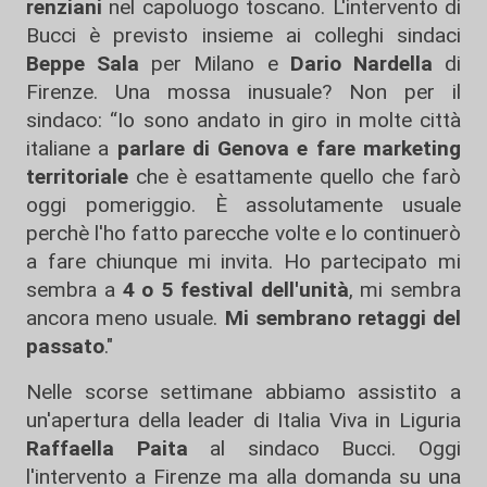
renziani
nel capoluogo toscano. L'intervento di
Bucci è previsto insieme ai colleghi sindaci
Beppe Sala
per Milano e
Dario Nardella
di
Firenze. Una mossa inusuale? Non per il
sindaco: “Io sono andato in giro in molte città
italiane a
parlare di Genova e fare marketing
territoriale
che è esattamente quello che farò
oggi pomeriggio. È assolutamente usuale
perchè l'ho fatto parecche volte e lo continuerò
a fare chiunque mi invita. Ho partecipato mi
sembra a
4 o 5 festival dell'unità
, mi sembra
ancora meno usuale.
Mi sembrano retaggi del
passato
."
Nelle scorse settimane abbiamo assistito a
un'apertura della leader di Italia Viva in Liguria
Raffaella Paita
al sindaco Bucci. Oggi
l'intervento a Firenze ma alla domanda su una