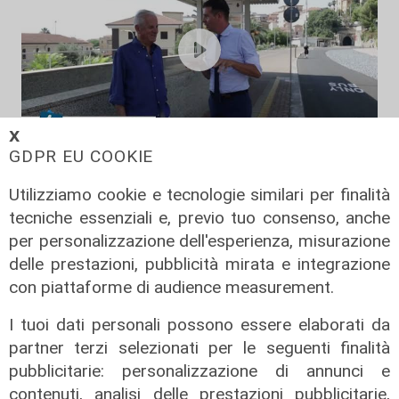
𝗫
GDPR EU COOKIE
Il rapporto
Utilizziamo cookie e tecnologie similari per finalità
Scajola: "Io e Bucci? Al governatore
tecniche essenziali e, previo tuo consenso, anche
ho promesso che gli sarei stato
sempre vicino. Con il mio consiglio"
per personalizzazione dell'esperienza, misurazione
delle prestazioni, pubblicità mirata e integrazione
09/08/2026
di Redazione
con piattaforme di audience measurement.
I tuoi dati personali possono essere elaborati da
partner terzi selezionati per le seguenti finalità
pubblicitarie: personalizzazione di annunci e
contenuti, analisi delle prestazioni pubblicitarie,