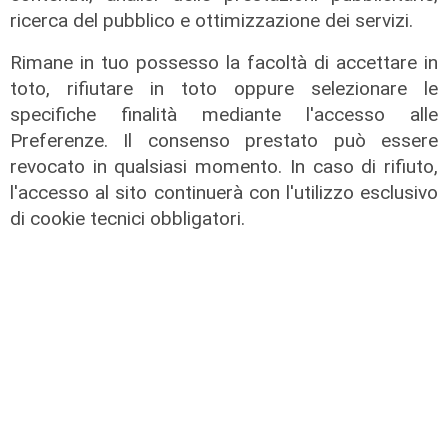
ricerca del pubblico e ottimizzazione dei servizi.
Rimane in tuo possesso la facoltà di accettare in
toto, rifiutare in toto oppure selezionare le
specifiche finalità mediante l'accesso alle
Preferenze. Il consenso prestato può essere
Le dichiarazioni
revocato in qualsiasi momento. In caso di rifiuto,
Sicurezza a Genova: il SIAP auspica
l'accesso al sito continuerà con l'utilizzo esclusivo
che l’incontro tra il Ministro
di cookie tecnici obbligatori.
Piantedosi e la Sindaca Salis riporti
il tema nell’alveo corretto dei Patti
per la
08/08/2026
di Redazione