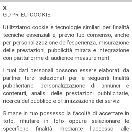
𝗫
GDPR EU COOKIE
Utilizziamo cookie e tecnologie similari per finalità
tecniche essenziali e, previo tuo consenso, anche
per personalizzazione dell'esperienza, misurazione
delle prestazioni, pubblicità mirata e integrazione
con piattaforme di audience measurement.
I tuoi dati personali possono essere elaborati da
partner terzi selezionati per le seguenti finalità
Novità
pubblicitarie: personalizzazione di annunci e
Dimissioni in 24 ore dopo intervento
contenuti, analisi delle prestazioni pubblicitarie,
ad anca e ginocchia, via libera
ricerca del pubblico e ottimizzazione dei servizi.
all'ospedale San Martino
05/08/2026
Rimane in tuo possesso la facoltà di accettare in
di r.c.
toto, rifiutare in toto oppure selezionare le
specifiche finalità mediante l'accesso alle