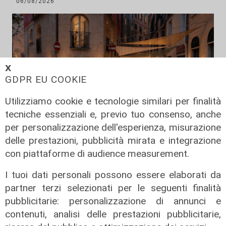
06/08/2026
𝗫
GDPR EU COOKIE
Utilizziamo cookie e tecnologie similari per finalità
tecniche essenziali e, previo tuo consenso, anche
per personalizzazione dell'esperienza, misurazione
delle prestazioni, pubblicità mirata e integrazione
Rinnovo
con piattaforme di audience measurement.
"Non siamo solo organizzatori di
eventi": i CIV di Genova chiedono
I tuoi dati personali possono essere elaborati da
più spazio nelle scelte per la città
partner terzi selezionati per le seguenti finalità
06/08/2026
pubblicitarie: personalizzazione di annunci e
di F.S.
contenuti, analisi delle prestazioni pubblicitarie,