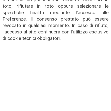
04/08/2026
toto, rifiutare in toto oppure selezionare le
specifiche finalità mediante l'accesso alle
Preferenze. Il consenso prestato può essere
revocato in qualsiasi momento. In caso di rifiuto,
l'accesso al sito continuerà con l'utilizzo esclusivo
di cookie tecnici obbligatori.
Al Museo Galata
'Camalli 1946-2026: la nostra
storia': prorogata fino al 31 agosto
la mostra sugli 80 anni della CULMV
03/08/2026
di F.S.