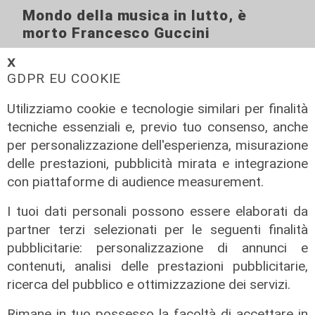
Mondo della musica in lutto, è
morto Francesco Guccini
06/08/2026
𝗫
di F.S.
GDPR EU COOKIE
Utilizziamo cookie e tecnologie similari per finalità
tecniche essenziali e, previo tuo consenso, anche
per personalizzazione dell'esperienza, misurazione
delle prestazioni, pubblicità mirata e integrazione
con piattaforme di audience measurement.
I tuoi dati personali possono essere elaborati da
partner terzi selezionati per le seguenti finalità
pubblicitarie: personalizzazione di annunci e
La rassegna
contenuti, analisi delle prestazioni pubblicitarie,
Arte Nomade: la Media Valbisagno
ricerca del pubblico e ottimizzazione dei servizi.
esalta le qualità di giovani artisti
Rimane in tuo possesso la facoltà di accettare in