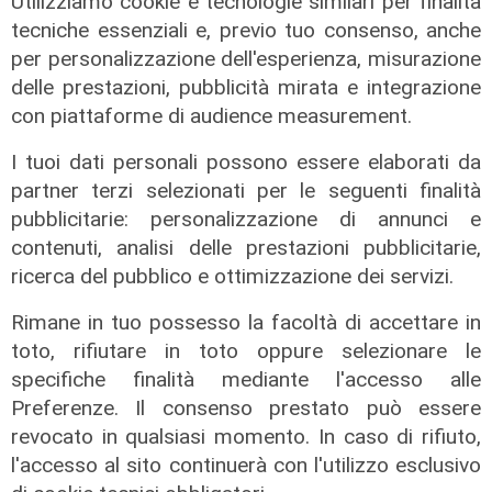
Utilizziamo cookie e tecnologie similari per finalità
tecniche essenziali e, previo tuo consenso, anche
per personalizzazione dell'esperienza, misurazione
delle prestazioni, pubblicità mirata e integrazione
con piattaforme di audience measurement.
I tuoi dati personali possono essere elaborati da
partner terzi selezionati per le seguenti finalità
pubblicitarie: personalizzazione di annunci e
contenuti, analisi delle prestazioni pubblicitarie,
Rinnovo
ricerca del pubblico e ottimizzazione dei servizi.
"Non siamo solo organizzatori di
Rimane in tuo possesso la facoltà di accettare in
eventi": i CIV di Genova chiedono
toto, rifiutare in toto oppure selezionare le
più spazio nelle scelte per la città
specifiche finalità mediante l'accesso alle
06/08/2026
Preferenze. Il consenso prestato può essere
di F.S.
revocato in qualsiasi momento. In caso di rifiuto,
l'accesso al sito continuerà con l'utilizzo esclusivo