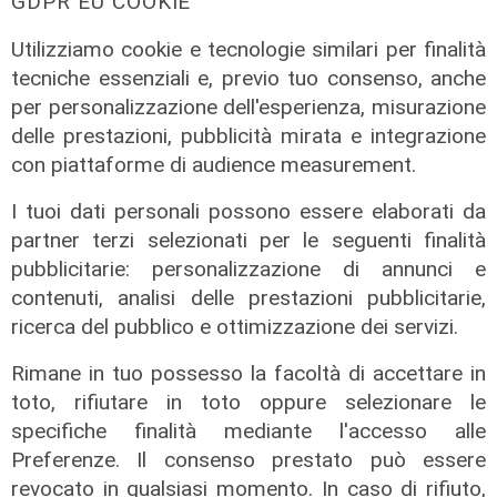
GDPR EU COOKIE
Utilizziamo cookie e tecnologie similari per finalità
tecniche essenziali e, previo tuo consenso, anche
per personalizzazione dell'esperienza, misurazione
delle prestazioni, pubblicità mirata e integrazione
con piattaforme di audience measurement.
I tuoi dati personali possono essere elaborati da
partner terzi selezionati per le seguenti finalità
pubblicitarie: personalizzazione di annunci e
contenuti, analisi delle prestazioni pubblicitarie,
Afa
ricerca del pubblico e ottimizzazione dei servizi.
Caldo in Liguria, bollino rosso anche
Rimane in tuo possesso la facoltà di accettare in
sabato: settimo giorno consecutivo
toto, rifiutare in toto oppure selezionare le
06/08/2026
specifiche finalità mediante l'accesso alle
di F.S.
Preferenze. Il consenso prestato può essere
revocato in qualsiasi momento. In caso di rifiuto,