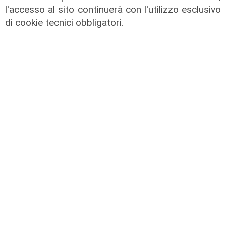
l'accesso al sito continuerà con l'utilizzo esclusivo
di cookie tecnici obbligatori.
IRE, insediato il nuovo Consiglio di
Amministrazione: il presidente è
Giovanni Calisi
06/08/2026