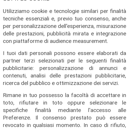
Utilizziamo cookie e tecnologie similari per finalità
tecniche essenziali e, previo tuo consenso, anche
per personalizzazione dell'esperienza, misurazione
Calciomercato
delle prestazioni, pubblicità mirata e integrazione
Genoa, ufficiale il colpo Sow. E
con piattaforme di audience measurement.
Vogliacco va alla Cremonese
I tuoi dati personali possono essere elaborati da
06/08/2026
di Filippo Serio
partner terzi selezionati per le seguenti finalità
pubblicitarie: personalizzazione di annunci e
contenuti, analisi delle prestazioni pubblicitarie,
ricerca del pubblico e ottimizzazione dei servizi.
Rimane in tuo possesso la facoltà di accettare in
toto, rifiutare in toto oppure selezionare le
specifiche finalità mediante l'accesso alle
Preferenze. Il consenso prestato può essere
revocato in qualsiasi momento. In caso di rifiuto,