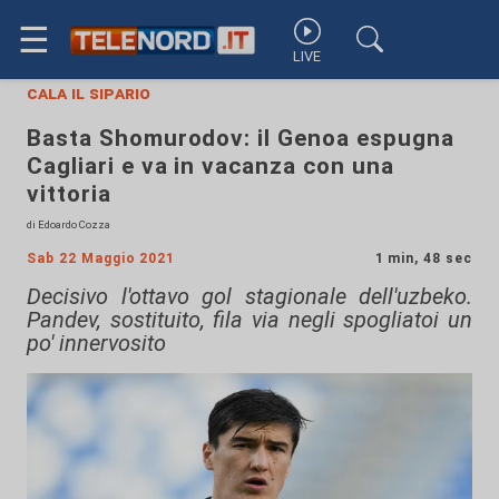
☰
LIVE
cala il sipario
Basta Shomurodov: il Genoa espugna
Cagliari e va in vacanza con una
vittoria
di Edoardo Cozza
Sab 22 Maggio 2021
1 min, 48 sec
Decisivo l'ottavo gol stagionale dell'uzbeko.
Pandev, sostituito, fila via negli spogliatoi un
po' innervosito