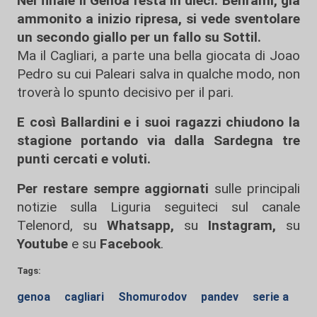
Nel finale il Genoa resta in dieci: Behrami, già
ammonito a inizio ripresa, si vede sventolare
un secondo giallo per un fallo su Sottil.
Ma il Cagliari, a parte una bella giocata di Joao
Pedro su cui Paleari salva in qualche modo, non
troverà lo spunto decisivo per il pari.
E così Ballardini e i suoi ragazzi chiudono la
stagione portando via dalla Sardegna tre
punti cercati e voluti.
Per restare sempre aggiornati
sulle principali
notizie sulla Liguria seguiteci sul canale
Telenord, su
Whatsapp,
su
Instagram
,
su
Youtube
e su
Facebook
.
Tags:
genoa
cagliari
Shomurodov
pandev
serie a