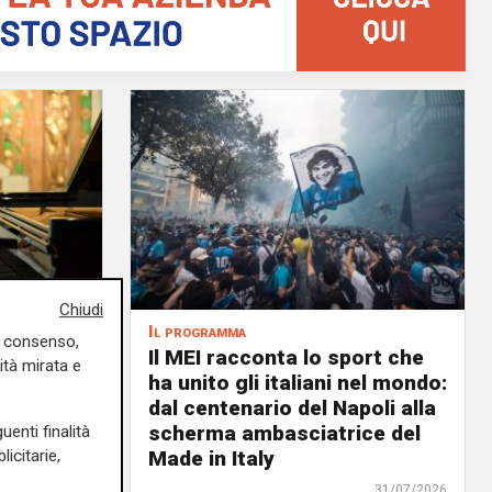
Chiudi
Il programma
uo consenso,
air, il 6
Il MEI racconta lo sport che
ità mirata e
ale il
ha unito gli italiani nel mondo:
n: un
dal centenario del Napoli alla
lenc,
scherma ambasciatrice del
uenti finalità
icitarie,
Made in Italy
02/08/2026
31/07/2026