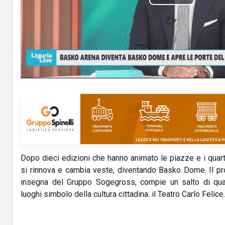
P
l
a
y
V
i
d
Dopo dieci edizioni che hanno animato le piazze e i quar
e
si rinnova e cambia veste, diventando Basko Dome. Il p
o
insegna del Gruppo Sogegross, compie un salto di qua
luoghi simbolo della cultura cittadina: il Teatro Carlo Felice.