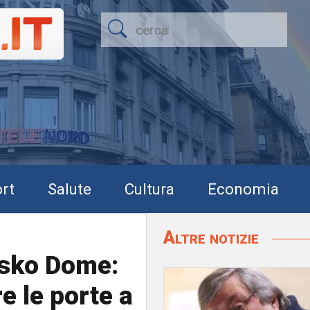
rt
Salute
Cultura
Economia
Altre notizie
asko Dome:
re le porte a