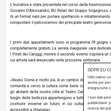
L'iniziativa è stata presentata nel corso della trasmission
Giovanni D'Alessandro, BU Retail del Gruppo Sogegross, ch
di un format nato per portare spettacolo e intrattenimento 
conquistare il palcoscenico del principale teatro genovese
I primi due appuntamenti sono in programma l'8 giugno e
completamente gratuiti. La serata inaugurale sarà dedicata
I Pirati dei Caruggi, mentre il secondo evento ospiterà un 
cui artista sarà annunciato nelle prossime settimane.
GDPR EU C
Utilizziamo co
«Basko Dome è molto più di un cambio di location: è un att
anche per pers
comunità e verso la cultura come bene comune», ha spie
integrazione 
gli abitanti della nostra città al Teatro Carlo Felice, gratu
I tuoi dati per
luoghi della bellezza appartengono a tutti. È questo lo sp
pubblicitarie: 
costruire insieme un futuro in cui cultura, divertimento
ricerca del pub
accessibili a chiunque».