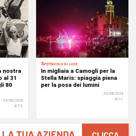
Spettacolo di luce
a nostra
In migliaia a Camogli per la
o al 31
Stella Maris: spiaggia piena
li 80
per la posa dei lumini
03/08/2026
di r.c.
03/08/2026
di F.S.