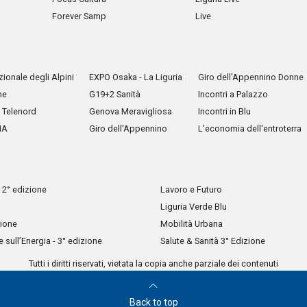
Forever Samp
Live
ionale degli Alpini
EXPO Osaka - La Liguria
Giro dell'Appennino Donne
he
G19+2 Sanità
Incontri a Palazzo
Telenord
Genova Meravigliosa
Incontri in Blu
IA
Giro dell'Appennino
L'economia dell'entroterra
 2° edizione
Lavoro e Futuro
Liguria Verde Blu
zione
Mobilità Urbana
sull’Energia - 3° edizione
Salute & Sanità 3° Edizione
Tutti i diritti riservati, vietata la copia anche parziale dei contenuti
Back to top