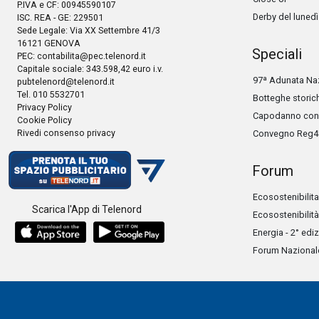
P.IVA e CF: 00945590107
Derby del lunedì
ISC. REA - GE: 229501
Sede Legale: Via XX Settembre 41/3
16121 GENOVA
Speciali
PEC:
contabilita@pec.telenord.it
Capitale sociale: 343.598,42 euro i.v.
97ª Adunata Naz
pubtelenord@telenord.it
Tel. 010 5532701
Botteghe storic
Privacy Policy
Capodanno con 
Cookie Policy
Rivedi consenso privacy
Convegno Reg4
Forum
Ecosostenibilita
Scarica l'App di Telenord
Ecosostenibilità
Energia - 2° edi
Forum Nazionale 