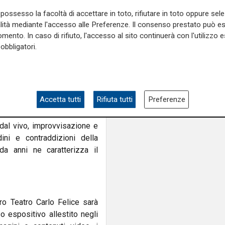
possesso la facoltà di accettare in toto, rifiutare in toto oppure sele
alità mediante l'accesso alle Preferenze. Il consenso prestato può 
mento. In caso di rifiuto, l'accesso al sito continuerà con l'utilizzo e
la partecipazione culturale e
obbligatori.
ello spettacolo, creando
de prestigio.
Accetta tutti
Rifiuta tutti
Preferenze
olo de I Pirati dei Caruggi, il
, Fabrizio Casalino, Andrea
dal vivo, improvvisazione e
ini e contraddizioni della
da anni ne caratterizza il
ro Teatro Carlo Felice sarà
o espositivo allestito negli