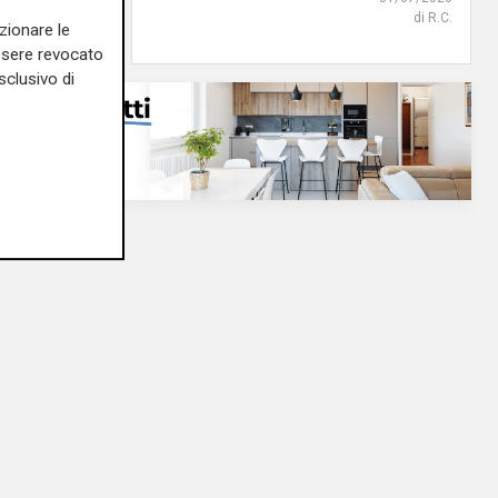
di steris
di R.C.
zionare le
essere revocato
sclusivo di