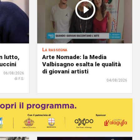
La rassegna
 lutto,
Arte Nomade: la Media
uccini
Valbisagno esalta le qualità
di giovani artisti
06/08/2026
di F.S.
04/08/2026