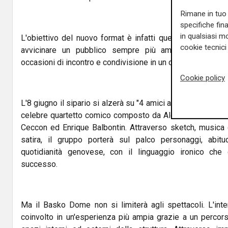
Rimane in tuo 
specifiche fin
in qualsiasi mo
L'obiettivo del nuovo format è infatti quello di favorire 
cookie tecnici 
avvicinare un pubblico sempre più ampio al mondo d
occasioni di incontro e condivisione in un contesto di gran
Cookie policy
L'8 giugno il sipario si alzerà su "4 amici a Teatro", spettac
celebre quartetto comico composto da Alessandro Bianchi
Ceccon ed Enrique Balbontin. Attraverso sketch, musica 
satira, il gruppo porterà sul palco personaggi, abitud
quotidianità genovese, con il linguaggio ironico che 
successo.
Ma il Basko Dome non si limiterà agli spettacoli. L'inte
coinvolto in un'esperienza più ampia grazie a un percors