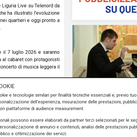
e Liguria Live su Telenord da
e ha illustrato l'evoluzione
nei quartieri e oggi pronto a
.
 il 7 luglio 2026 e saranno
 al cabaret con protagonisti
concerto di musica leggera il
OOKIE
L'artista
okie e tecnologie similari per finalità tecniche essenziali e, previo t
o di fiducia verso la nostra
GOG, Notturni en plein 
onalizzazione dell'esperienza, misurazione delle prestazioni, pubblic
gato D'Alessandro. «Portare
agosto a Palazzo Duc
con piattaforme di audience measurement.
recital di Dmitry Yudi
itamente, significa dire che i
viaggio tra Bach, Pou
sonali possono essere elaborati da partner terzi selezionati per le seg
irito di Basko for Next Gen:
personalizzazione di annunci e contenuti, analisi delle prestazioni pubbl
Griffes e Liszt
 e territorio siano davvero
blico e ottimizzazione dei servizi.