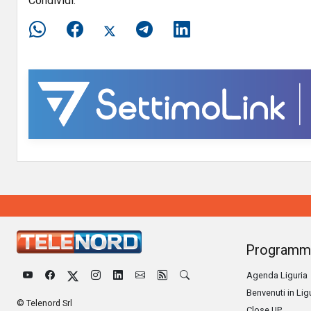
Condividi:
Programm
Agenda Liguria
Benvenuti in Lig
© Telenord Srl
Close UP