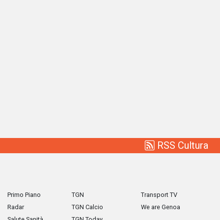
RSS Cultura
Primo Piano
TGN
Transport TV
Radar
TGN Calcio
We are Genoa
Salute Sanità
TGN Today