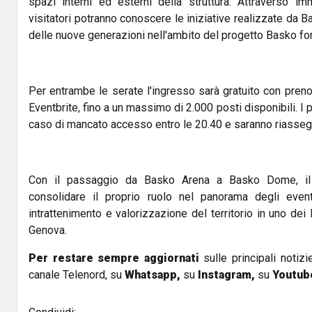
spazi interni ed esterni della struttura. Attraverso im
visitatori potranno conoscere le iniziative realizzate da Ba
delle nuove generazioni nell'ambito del progetto Basko fo
Per entrambe le serate l'ingresso sarà gratuito con preno
Eventbrite, fino a un massimo di 2.000 posti disponibili. I 
caso di mancato accesso entro le 20.40 e saranno riassegn
Con il passaggio da Basko Arena a Basko Dome, il
consolidare il proprio ruolo nel panorama degli eventi
intrattenimento e valorizzazione del territorio in uno dei 
Genova.
Per restare sempre aggiornati
sulle principali notizi
canale Telenord, su
Whatsapp,
su
Instagram
,
su
Youtub