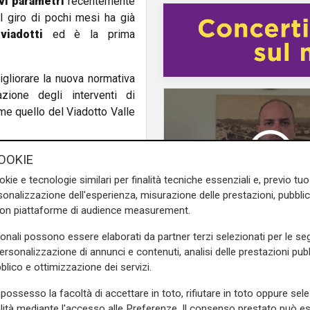
vi parametri
recentemente
l giro di pochi mesi ha già
iadotti
ed è la prima
igliorare la nuova normativa
zione degli interventi di
e quello del Viadotto Valle
e sulla Liguria seguiteci sul
OOKIE
e
e su
Facebook
.
okie e tecnologie similari per finalità tecniche essenziali e, previo t
onalizzazione dell'esperienza, misurazione delle prestazioni, pubblic
con piattaforme di audience measurement.
Autostrade
per l'italia
sonali possono essere elaborati da partner terzi selezionati per le seg
L'impegno
personalizzazione di annunci e contenuti, analisi delle prestazioni pubbl
Bassa Valbisagno
blico e ottimizzazione dei servizi.
riqualificata e pulita: 
sforzi del presidente 
possesso la facoltà di accettare in toto, rifiutare in toto oppure sele
alità mediante l'accesso alle Preferenze. Il consenso prestato può 