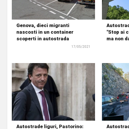
Genova, dieci migranti
Autostrad
nascosti in un container
"Stop ai 
scoperti in autostrada
ma non da
17/05/2021
Autostrade liguri, Pastorino:
Autostrad