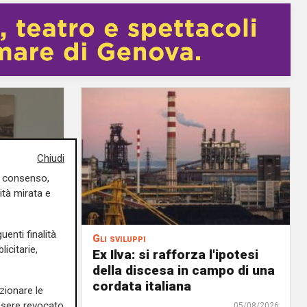
Chiudi
uo consenso,
ità mirata e
uenti finalità
Gli sviluppi
icitarie,
Ex Ilva: si rafforza l'ipotesi
gli
della discesa in campo di una
Ivaldi
cordata italiana
zionare le
essere revocato
05/08/2026
05/08/2026