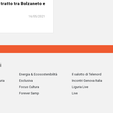
 tratto tra Bolzaneto e
16/05/2021
i
Energia & Ecosostenibilità
Il salotto di Telenord
uria
Esclusiva
Incontri Genova Italia
Focus Cultura
Liguria Live
Forever Samp
Live