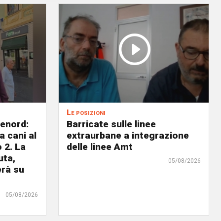
Le posizioni
lenord:
Barricate sulle linee
 cani al
extraurbane a integrazione
 2. La
delle linee Amt
uta,
05/08/2026
erà su
05/08/2026