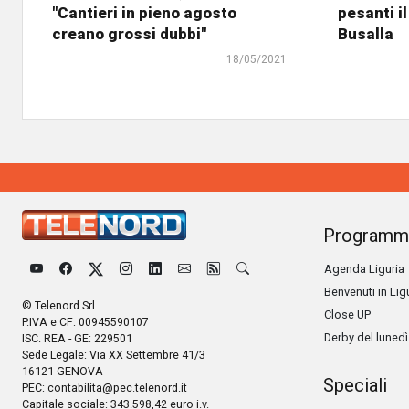
"Cantieri in pieno agosto
pesanti il
creano grossi dubbi"
Busalla
18/05/2021
Programm
Agenda Liguria
Benvenuti in Lig
© Telenord Srl
Close UP
P.IVA e CF: 00945590107
Derby del lunedì
ISC. REA - GE: 229501
Sede Legale: Via XX Settembre 41/3
16121 GENOVA
Speciali
PEC:
contabilita@pec.telenord.it
Capitale sociale: 343.598,42 euro i.v.