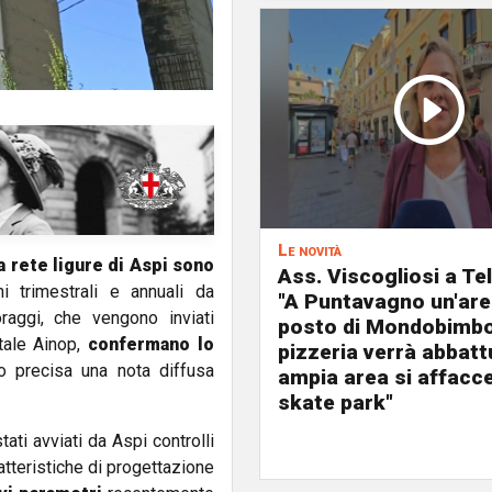
Le novità
la rete ligure di Aspi sono
Ass. Viscogliosi a Te
i trimestrali e annuali da
"A Puntavagno un'area
oraggi, che vengono inviati
posto di Mondobimbo
tale Ainop,
confermano lo
pizzeria verrà abbatt
Lo precisa una nota diffusa
ampia area si affacc
skate park"
ati avviati da Aspi controlli
tteristiche di progettazione