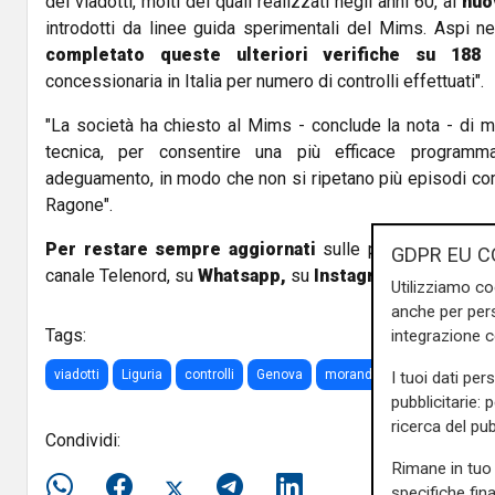
dei viadotti, molti dei quali realizzati negli anni 60, ai
nuo
introdotti da linee guida sperimentali del Mims. Aspi ne
completato queste ulteriori verifiche su 188 v
concessionaria in Italia per numero di controlli effettuati".
"La società ha chiesto al Mims - conclude la nota - di m
tecnica, per consentire una più efficace programma
adeguamento, in modo che non si ripetano più episodi com
Ragone".
Per restare sempre aggiornati
sulle principali notizi
GDPR EU C
canale Telenord, su
Whatsapp,
su
Instagram
,
su
Youtub
Utilizziamo co
anche per pers
Tags:
integrazione 
viadotti
Liguria
controlli
Genova
morandi
a12
ponti
I tuoi dati per
pubblicitarie: 
ricerca del pub
Condividi:
Rimane in tuo 
specifiche fin