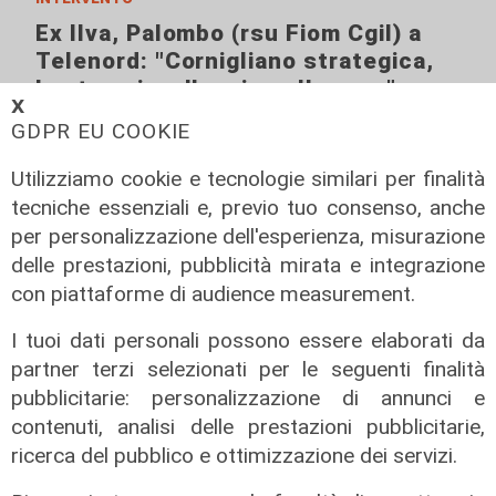
Ex Ilva, Palombo (rsu Fiom Cgil) a
Telenord: "Cornigliano strategica,
basta sciacallaggio sulle aree"
𝗫
31/07/2026
GDPR EU COOKIE
di Stefano Rissetto
Utilizziamo cookie e tecnologie similari per finalità
tecniche essenziali e, previo tuo consenso, anche
per personalizzazione dell'esperienza, misurazione
delle prestazioni, pubblicità mirata e integrazione
con piattaforme di audience measurement.
I tuoi dati personali possono essere elaborati da
partner terzi selezionati per le seguenti finalità
pubblicitarie: personalizzazione di annunci e
contenuti, analisi delle prestazioni pubblicitarie,
Numeri
ricerca del pubblico e ottimizzazione dei servizi.
Genova Industrie Navali: 22 milioni