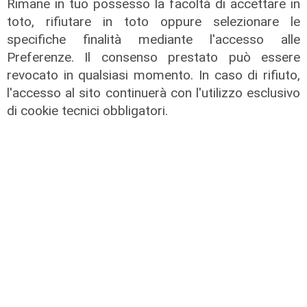
Rimane in tuo possesso la facoltà di accettare in
di utile, riconferma per Garrè
toto, rifiutare in toto oppure selezionare le
31/07/2026
specifiche finalità mediante l'accesso alle
di R.C.
Preferenze. Il consenso prestato può essere
revocato in qualsiasi momento. In caso di rifiuto,
l'accesso al sito continuerà con l'utilizzo esclusivo
di cookie tecnici obbligatori.
Numeri
Erg cresce nel primo semestre:
ricavi a 409 milioni e margine
operativo lordo in aumento del 9%
31/07/2026