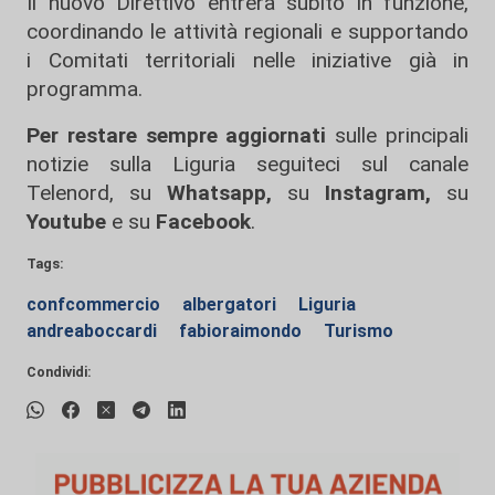
Il nuovo Direttivo entrerà subito in funzione,
coordinando le attività regionali e supportando
i Comitati territoriali nelle iniziative già in
programma.
Per restare sempre aggiornati
sulle principali
notizie sulla Liguria seguiteci sul canale
Telenord, su
Whatsapp,
su
Instagram
,
su
Youtube
e su
Facebook
.
Tags:
confcommercio
albergatori
Liguria
andreaboccardi
fabioraimondo
Turismo
Condividi: