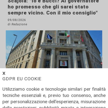
Scajola: "Io e Bucci? Al governatore
ho promesso che gli sarei stato
sempre vicino. Con il mio consiglio"
09/08/2026
di Redazione
𝗫
GDPR EU COOKIE
Utilizziamo cookie e tecnologie similari per finalità
Le dichiarazioni
tecniche essenziali e, previo tuo consenso, anche
Sicurezza a Genova: il SIAP auspica
per personalizzazione dell'esperienza, misurazione
che l’incontro tra il Ministro
delle prestazioni, pubblicità mirata e integrazione