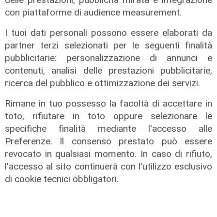
Piantedosi e la Sindaca Salis riporti
con piattaforme di audience measurement.
il tema nell’alveo corretto dei Patti
per la
I tuoi dati personali possono essere elaborati da
08/08/2026
partner terzi selezionati per le seguenti finalità
di Redazione
pubblicitarie: personalizzazione di annunci e
contenuti, analisi delle prestazioni pubblicitarie,
ricerca del pubblico e ottimizzazione dei servizi.
Rimane in tuo possesso la facoltà di accettare in
toto, rifiutare in toto oppure selezionare le
specifiche finalità mediante l'accesso alle
Preferenze. Il consenso prestato può essere
revocato in qualsiasi momento. In caso di rifiuto,
l'accesso al sito continuerà con l'utilizzo esclusivo
di cookie tecnici obbligatori.