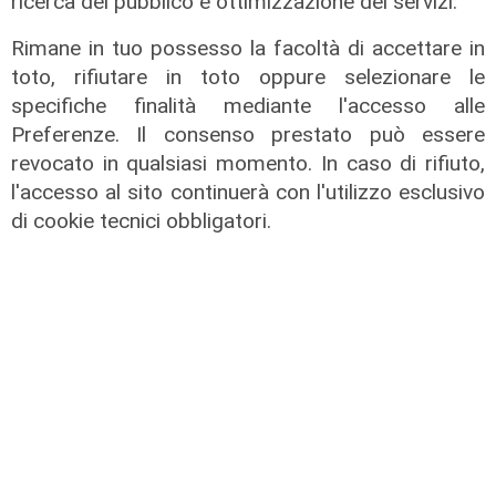
ricerca del pubblico e ottimizzazione dei servizi.
Rimane in tuo possesso la facoltà di accettare in
toto, rifiutare in toto oppure selezionare le
specifiche finalità mediante l'accesso alle
Preferenze. Il consenso prestato può essere
revocato in qualsiasi momento. In caso di rifiuto,
l'accesso al sito continuerà con l'utilizzo esclusivo
Lo scenario
di cookie tecnici obbligatori.
Energia, consumi in calo ma la
transizione italiana rallenta:
petrolio giù del 4%, elettricità ai
massimi da dieci anni
31/07/2026
di R.S.