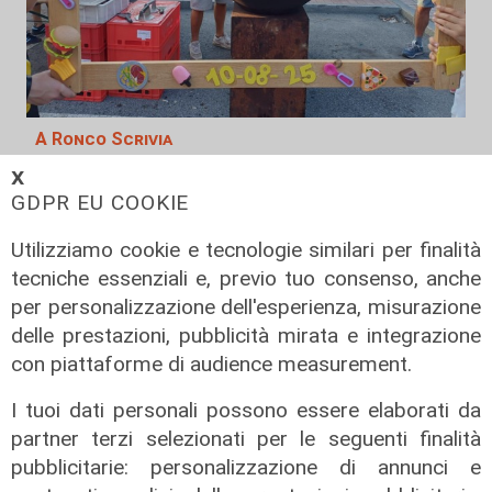
A Ronco Scrivia
Borgo Fornari: la tradizione della
𝗫
festa patronale, tre giorni di eventi
GDPR EU COOKIE
09/08/2026
Utilizziamo cookie e tecnologie similari per finalità
di Redazione
tecniche essenziali e, previo tuo consenso, anche
per personalizzazione dell'esperienza, misurazione
delle prestazioni, pubblicità mirata e integrazione
con piattaforme di audience measurement.
I tuoi dati personali possono essere elaborati da
partner terzi selezionati per le seguenti finalità
pubblicitarie: personalizzazione di annunci e