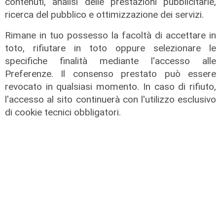
contenuti, analisi delle prestazioni pubblicitarie,
ricerca del pubblico e ottimizzazione dei servizi.
Il rapporto
Rimane in tuo possesso la facoltà di accettare in
Scajola: "Io e Bucci? Al governatore
toto, rifiutare in toto oppure selezionare le
ho promesso che gli sarei stato
specifiche finalità mediante l'accesso alle
sempre vicino. Con il mio consiglio"
Preferenze. Il consenso prestato può essere
09/08/2026
revocato in qualsiasi momento. In caso di rifiuto,
di Redazione
l'accesso al sito continuerà con l'utilizzo esclusivo
di cookie tecnici obbligatori.