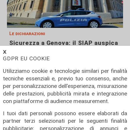
Le dichiarazioni
Sicurezza a Genova: il SIAP auspica
che l’incontro tra il Ministro
𝗫
Piantedosi e la Sindaca Salis riporti
GDPR EU COOKIE
il tema nell’alveo corretto dei Patti
Utilizziamo cookie e tecnologie similari per finalità
per la
tecniche essenziali e, previo tuo consenso, anche
08/08/2026
per personalizzazione dell'esperienza, misurazione
di Redazione
delle prestazioni, pubblicità mirata e integrazione
con piattaforme di audience measurement.
I tuoi dati personali possono essere elaborati da
partner terzi selezionati per le seguenti finalità
pubblicitarie: personalizzazione di annunci e