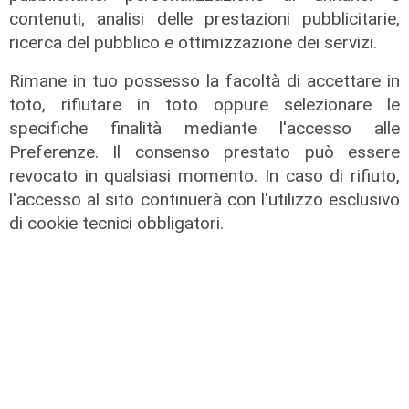
contenuti, analisi delle prestazioni pubblicitarie,
ricerca del pubblico e ottimizzazione dei servizi.
Rimane in tuo possesso la facoltà di accettare in
toto, rifiutare in toto oppure selezionare le
Le temperature
specifiche finalità mediante l'accesso alle
Genova, caldo torrido: bollino rosso
Preferenze. Il consenso prestato può essere
anche lunedì
revocato in qualsiasi momento. In caso di rifiuto,
08/08/2026
l'accesso al sito continuerà con l'utilizzo esclusivo
di c.b.
di cookie tecnici obbligatori.