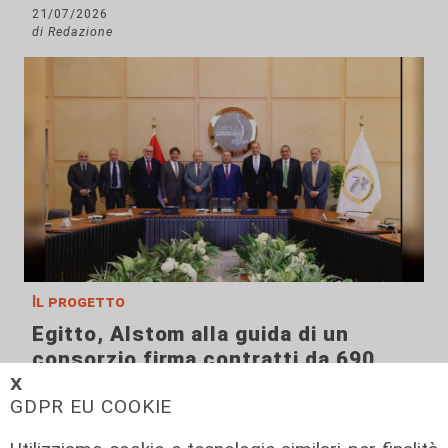
21/07/2026
di Redazione
Il progetto
Egitto, Alstom alla guida di un
consorzio firma contratti da 690
milioni
𝗫
GDPR EU COOKIE
18/06/2026
di Redazione