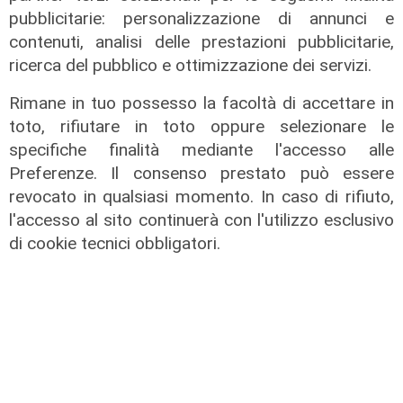
tech: ingresso in Primo Climate per
pubblicitarie: personalizzazione di annunci e
accelerare la transizione
contenuti, analisi delle prestazioni pubblicitarie,
energetica
ricerca del pubblico e ottimizzazione dei servizi.
02/08/2026
Rimane in tuo possesso la facoltà di accettare in
di R.S.
toto, rifiutare in toto oppure selezionare le
specifiche finalità mediante l'accesso alle
Preferenze. Il consenso prestato può essere
revocato in qualsiasi momento. In caso di rifiuto,
l'accesso al sito continuerà con l'utilizzo esclusivo
di cookie tecnici obbligatori.