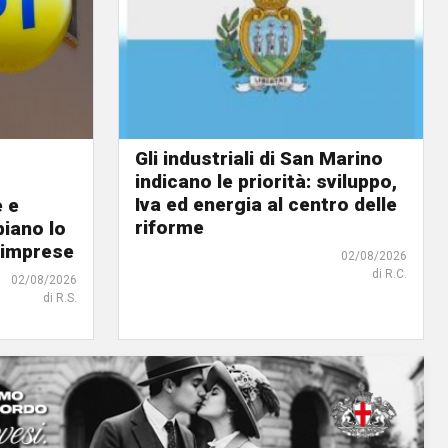
Gli industriali di San Marino
indicano le priorità: sviluppo,
Iva ed energia al centro delle
e e
riforme
biano lo
 imprese
02/08/2026
di R.C.
02/08/2026
di R.S.