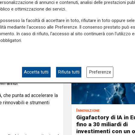
a di dieci anni e permetterà
personalizzazione di annunci e contenuti, analisi delle prestazioni pubbl
e, evitando l’emissione di
blico e ottimizzazione dei servizi.
possesso la facoltà di accettare in toto, rifiutare in toto oppure sele
alità mediante l'accesso alle Preferenze. Il consenso prestato può 
o strumento pensato per
mento. In caso di rifiuto, l'accesso al sito continuerà con l'utilizzo e
ine per
obbligatori.
terizzato da forte volatilità
costi dell’energia,
tivi di sostenibilità senza
Accetta tutti
Rifiuta tutti
Preferenze
ale presenti sul territorio
Wh annui.
A
, che punta ad accelerare la
 rinnovabili e strumenti
Innovazione
Gigafactory di IA in E
fino a 30 miliardi di
investimenti con un 