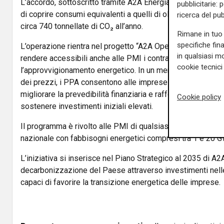
L’accordo, sottoscritto tramite
A2A Energia
, avrà una durat
pubblicitarie: 
di coprire consumi equivalenti a quelli di oltre 600 famigli
ricerca del pub
circa 740 tonnellate di CO₂ all’anno.
Rimane in tuo 
specifiche fin
L’operazione rientra nel progetto “A2A Open PPA”, il nuov
in qualsiasi mo
rendere accessibili anche alle PMI i contratti di lungo term
cookie tecnici 
l’approvvigionamento energetico. In un mercato ancora carat
dei prezzi, i PPA consentono alle imprese di stabilizzare i 
migliorare la prevedibilità finanziaria e rafforzare gli obiet
Cookie policy
sostenere investimenti iniziali elevati.
Il programma è rivolto alle PMI di qualsiasi settore industri
nazionale con fabbisogni energetici compresi tra 1 e 20 G
L’iniziativa si inserisce nel Piano Strategico al 2035 di
A2
decarbonizzazione del Paese attraverso investimenti nelle
capaci di favorire la transizione energetica delle imprese.