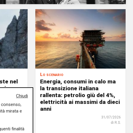
Lo scenario
ste nel
Energia, consumi in calo ma
o in
la transizione italiana
celerare
rallenta: petrolio giù del 4%,
Chiudi
tica
elettricità ai massimi da dieci
uo consenso,
anni
02/08/2026
ità mirata e
di R.S.
31/07/2026
di R.S.
uenti finalità