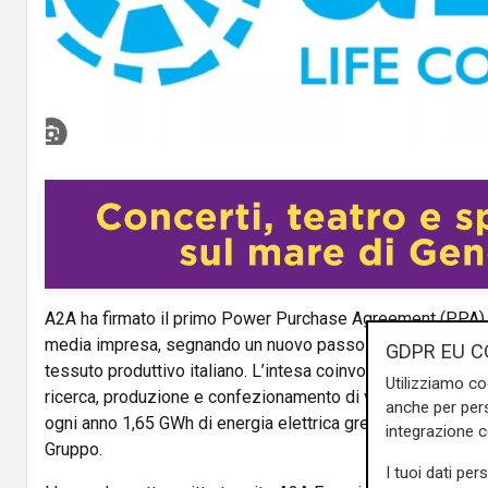
A2A
ha firmato il primo Power Purchase Agreement (PPA) 
media impresa, segnando un nuovo passo nella diffusione d
GDPR EU C
tessuto produttivo italiano. L’intesa coinvolge IZO–Vaxxino
Utilizziamo co
ricerca, produzione e confezionamento di vaccini e farmaci
anche per pers
ogni anno 1,65 GWh di energia elettrica green generata dagl
integrazione 
Gruppo.
I tuoi dati per