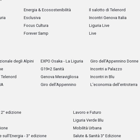
Energia & Ecosostenibilità
Il salotto di Telenord
uria
Esclusiva
Incontri Genova Italia
Focus Cultura
Liguria Live
Forever Samp
Live
ionale degli Alpini
EXPO Osaka - La Liguria
Giro dell'Appennino Donne
he
G19+2 Sanità
Incontri a Palazzo
Telenord
Genova Meravigliosa
Incontri in Blu
IA
Giro dell'Appennino
L'economia dell'entroterra
 2° edizione
Lavoro e Futuro
Liguria Verde Blu
zione
Mobilità Urbana
sull’Energia - 3° edizione
Salute & Sanità 3° Edizione