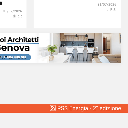
tà
31/07/2026
di R.S.
31/07/2026
di R.P.
RSS Energia - 2° edizione