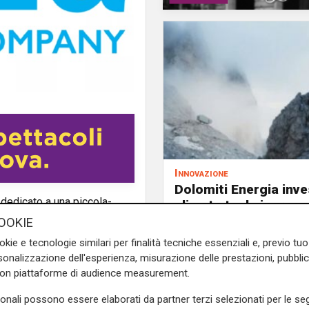
Innovazione
Dolomiti Energia inve
dedicato a una piccola-
climate tech: ingress
ell’energia rinnovabile nel
Primo Climate per ac
OOKIE
va, azienda attiva nella
la transizione energe
okie e tecnologie similari per finalità tecniche essenziali e, previo t
 veterinari, che acquisterà
onalizzazione dell'esperienza, misurazione delle prestazioni, pubblic
i impianti fotovoltaici del
con piattaforme di audience measurement.
sonali possono essere elaborati da partner terzi selezionati per le seg