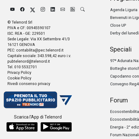
Agenda Liguria
Benvenuti in Lig
© Telenord Srl
Close UP
P.IVA e CF: 00945590107
Derby del lunedì
ISC. REA - GE: 229501
Sede Legale: Via XX Settembre 41/3
16121 GENOVA
Speciali
PEC:
contabilita@pec.telenord.it
Capitale sociale: 343.598,42 euro i.v.
97ª Adunata Naz
pubtelenord@telenord.it
Tel. 010 5532701
Botteghe storic
Privacy Policy
Capodanno con 
Cookie Policy
Rivedi consenso privacy
Convegno Reg4
Forum
Ecosostenibilita
Scarica l'App di Telenord
Ecosostenibilità
Energia - 2° edi
Forum Nazionale 