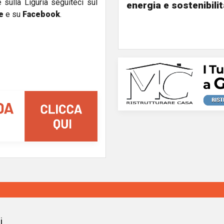
e sulla Liguria seguiteci sul
energia e sostenibili
e
e su
Facebook
.
i