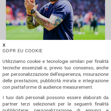
Il commento
𝗫
GDPR EU COOKIE
Genoa, Bjilow, Amorim e Colombo:
De Rossi ha tre nodi da sciogliere
Utilizziamo cookie e tecnologie similari per finalità
25/05/2026
tecniche essenziali e, previo tuo consenso, anche
di Gessi Adamoli
per personalizzazione dell'esperienza, misurazione
delle prestazioni, pubblicità mirata e integrazione
con piattaforme di audience measurement.
I tuoi dati personali possono essere elaborati da
partner terzi selezionati per le seguenti finalità
pubblicitarie: personalizzazione di annunci e