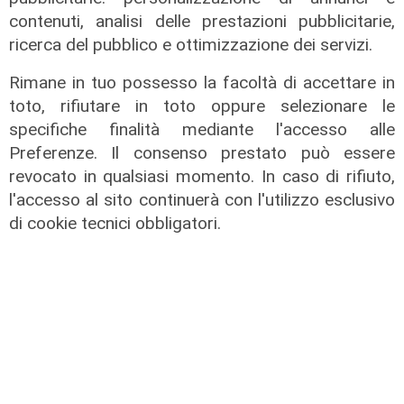
contenuti, analisi delle prestazioni pubblicitarie,
ricerca del pubblico e ottimizzazione dei servizi.
Rimane in tuo possesso la facoltà di accettare in
L'analisi
toto, rifiutare in toto oppure selezionare le
Genoa, se resta De Rossi con tre
specifiche finalità mediante l'accesso alle
acquisti mirati ci si potrà divertire
Preferenze. Il consenso prestato può essere
revocato in qualsiasi momento. In caso di rifiuto,
18/05/2026
di Gessi Adamoli
l'accesso al sito continuerà con l'utilizzo esclusivo
di cookie tecnici obbligatori.