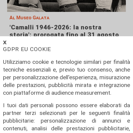
Al Museo Galata
'Camalli 1946-2026: la nostra
storia': prorogata fino al 31 agosto
la mostra sugli 80 anni della CULMV
𝗫
GDPR EU COOKIE
03/08/2026
di F.S.
Utilizziamo cookie e tecnologie similari per finalità
tecniche essenziali e, previo tuo consenso, anche
per personalizzazione dell'esperienza, misurazione
delle prestazioni, pubblicità mirata e integrazione
con piattaforme di audience measurement.
I tuoi dati personali possono essere elaborati da
partner terzi selezionati per le seguenti finalità
pubblicitarie: personalizzazione di annunci e
contenuti, analisi delle prestazioni pubblicitarie,