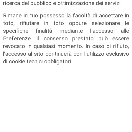
ricerca del pubblico e ottimizzazione dei servizi.
Rimane in tuo possesso la facoltà di accettare in
toto, rifiutare in toto oppure selezionare le
specifiche finalità mediante l'accesso alle
Preferenze. Il consenso prestato può essere
revocato in qualsiasi momento. In caso di rifiuto,
Spettacolo di luce
l'accesso al sito continuerà con l'utilizzo esclusivo
In migliaia a Camogli per la Stella
di cookie tecnici obbligatori.
Maris: spiaggia piena per la posa dei
lumini
03/08/2026
di r.c.