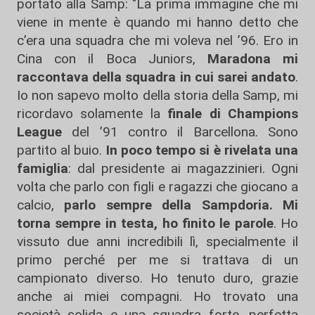
portato alla Samp: "La prima immagine che mi
viene in mente è quando mi hanno detto che
c’era una squadra che mi voleva nel ’96. Ero in
Cina con il Boca Juniors,
Maradona mi
raccontava della squadra in cui sarei andato
.
Io non sapevo molto della storia della Samp, mi
ricordavo solamente la
finale di Champions
League
del ’91 contro il Barcellona. Sono
partito al buio.
In poco tempo si è rivelata una
famiglia
: dal presidente ai magazzinieri. Ogni
volta che parlo con figli e ragazzi che giocano a
calcio,
parlo sempre della Sampdoria.
Mi
torna sempre in testa, ho finito le parole
. Ho
vissuto due anni incredibili lì, specialmente il
primo perché per me si trattava di un
campionato diverso. Ho tenuto duro, grazie
anche ai miei compagni. Ho trovato una
società solida e una squadra forte, perfetta