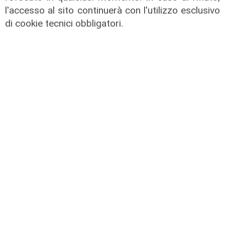
l'accesso al sito continuerà con l'utilizzo esclusivo
di cookie tecnici obbligatori.
La festa
80 anni di Sampdoria, il 12 agosto
spettacolo al Porto Antico con 450