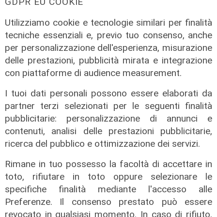
GDPR EU COOKIE
Utilizziamo cookie e tecnologie similari per finalità
tecniche essenziali e, previo tuo consenso, anche
per personalizzazione dell'esperienza, misurazione
delle prestazioni, pubblicità mirata e integrazione
con piattaforme di audience measurement.
I tuoi dati personali possono essere elaborati da
partner terzi selezionati per le seguenti finalità
Mercato
pubblicitarie: personalizzazione di annunci e
La Sampdoria blinda Krastev: il
contenuti, analisi delle prestazioni pubblicitarie,
portiere prolunga fino al 2030
ricerca del pubblico e ottimizzazione dei servizi.
05/08/2026
di F.S.
Rimane in tuo possesso la facoltà di accettare in
toto, rifiutare in toto oppure selezionare le
specifiche finalità mediante l'accesso alle
Preferenze. Il consenso prestato può essere
revocato in qualsiasi momento. In caso di rifiuto,