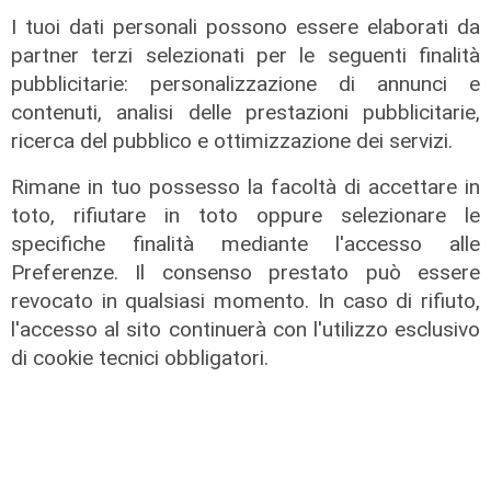
I tuoi dati personali possono essere elaborati da
partner terzi selezionati per le seguenti finalità
pubblicitarie: personalizzazione di annunci e
contenuti, analisi delle prestazioni pubblicitarie,
La paura
ricerca del pubblico e ottimizzazione dei servizi.
Genova, finta carabiniera arrestata
Rimane in tuo possesso la facoltà di accettare in
dopo tentata truffa ad anziana
toto, rifiutare in toto oppure selezionare le
08/08/2026
specifiche finalità mediante l'accesso alle
di Claudio Baffico
Preferenze. Il consenso prestato può essere
revocato in qualsiasi momento. In caso di rifiuto,
l'accesso al sito continuerà con l'utilizzo esclusivo
di cookie tecnici obbligatori.