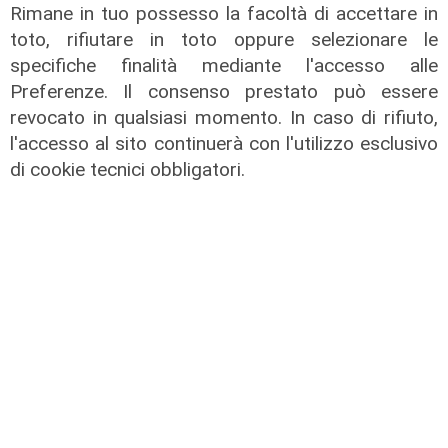
Rimane in tuo possesso la facoltà di accettare in
toto, rifiutare in toto oppure selezionare le
specifiche finalità mediante l'accesso alle
Preferenze. Il consenso prestato può essere
revocato in qualsiasi momento. In caso di rifiuto,
l'accesso al sito continuerà con l'utilizzo esclusivo
La paura
di cookie tecnici obbligatori.
Genova, finta carabiniera arrestata
dopo tentata truffa ad anziana
08/08/2026
di Claudio Baffico