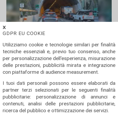
𝗫
GDPR EU COOKIE
Gli incolonnamenti
A26: si ribalta mezzo pesante.
Utilizziamo cookie e tecnologie similari per finalità
Autostrada chiusa e poi riaperta
tecniche essenziali e, previo tuo consenso, anche
08/08/2026
per personalizzazione dell'esperienza, misurazione
di c.b.
delle prestazioni, pubblicità mirata e integrazione
con piattaforme di audience measurement.
I tuoi dati personali possono essere elaborati da
partner terzi selezionati per le seguenti finalità
pubblicitarie: personalizzazione di annunci e
contenuti, analisi delle prestazioni pubblicitarie,
ricerca del pubblico e ottimizzazione dei servizi.