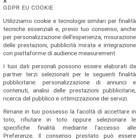
𝗫
GDPR EU COOKIE
Utilizziamo cookie e tecnologie similari per finalità
tecniche essenziali e, previo tuo consenso, anche
per personalizzazione dell'esperienza, misurazione
delle prestazioni, pubblicità mirata e integrazione
con piattaforme di audience measurement.
I tuoi dati personali possono essere elaborati da
Il derby
partner terzi selezionati per le seguenti finalità
Mignanego: il 28 agosto la partita
pubblicitarie: personalizzazione di annunci e
dell'estate, preti e suore contro
contenuti, analisi delle prestazioni pubblicitarie,
sindaci e parlamentari
ricerca del pubblico e ottimizzazione dei servizi.
08/08/2026
di Redazione
Rimane in tuo possesso la facoltà di accettare in
toto, rifiutare in toto oppure selezionare le
specifiche finalità mediante l'accesso alle
Preferenze. Il consenso prestato può essere