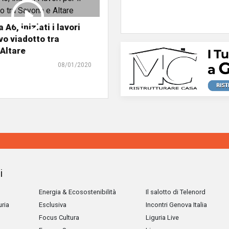
A6, iniziati i lavori
vo viadotto tra
Altare
08/01/2020
i
Energia & Ecosostenibilità
Il salotto di Telenord
uria
Esclusiva
Incontri Genova Italia
Focus Cultura
Liguria Live