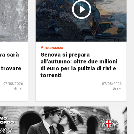
Programma
va sarà
Genova si prepara
all'autunno: oltre due milioni
 trovare
di euro per la pulizia di rivi e
torrenti
07/08/2026
07/08/2026
di F.S.
di r.c.