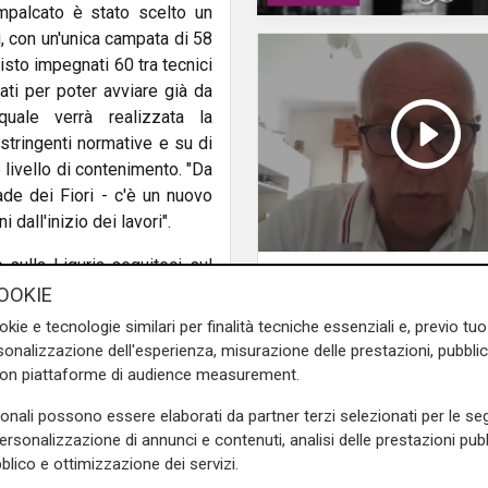
impalcato è stato scelto un
i, con un'unica campata di 58
visto impegnati 60 tra tecnici
ati per poter avviare già da
uale verrà realizzata la
stringenti normative e su di
livello di contenimento. "Da
ade dei Fiori - c'è un nuovo
i dall'inizio dei lavori".
e sulla Liguria seguiteci sul
La posizione
e
e su
Facebook
.
OOKIE
Agitazione aziende i
subappalto Amt: la s
okie e tecnologie similari per finalità tecniche essenziali e, previo t
secondo il vicepresi
onalizzazione dell'esperienza, misurazione delle prestazioni, pubblic
Anav
con piattaforme di audience measurement.
sonali possono essere elaborati da partner terzi selezionati per le seg
personalizzazione di annunci e contenuti, analisi delle prestazioni pubbl
blico e ottimizzazione dei servizi.