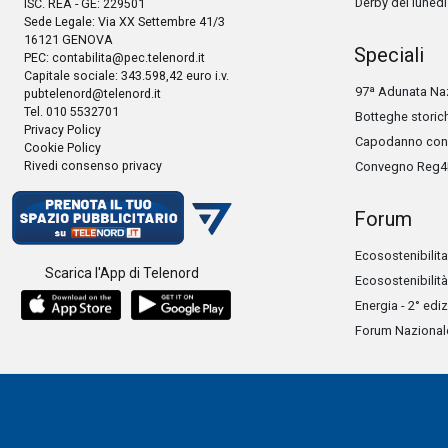
Derby del lunedì
ISC. REA - GE: 229501
Sede Legale: Via XX Settembre 41/3
16121 GENOVA
Speciali
PEC:
contabilita@pec.telenord.it
Capitale sociale: 343.598,42 euro i.v.
97ª Adunata Naz
pubtelenord@telenord.it
Tel. 010 5532701
Botteghe storic
Privacy Policy
Capodanno con 
Cookie Policy
Rivedi consenso privacy
Convegno Reg4
Forum
Ecosostenibilita
Scarica l'App di Telenord
Ecosostenibilità
Energia - 2° edi
Forum Nazionale 