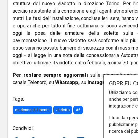
struttura del nuovo viadotto in direzione Torino. Per l'
acciaio resistente alla corrosione e agli agenti atmosferic
metri. Le fasi dell'installazione, concluse ieri sera, hanno 
e operai che per tutto il fine settimana si sono avvicend
oggi la posa delle armature della soletta sulla q
pavimentazione. Il nuovo viadotto sarà conforme alle più 
esso saranno posate barriere di sicurezza con il massimo 
oggi - si legge in una nota della concessionaria Autostr
obiettivo: ultimare il viadotto entro febbraio, a circa 70 giorn
Per restare sempre aggiornati
sulle principali notizi
canale Telenord, su
Whatsapp,
su
Instagram
,
su
Youtub
GDPR EU C
Utilizziamo co
Tags:
anche per pers
integrazione 
madonna del monte
viadotto
A6
I tuoi dati per
pubblicitarie: 
Condividi:
ricerca del pub