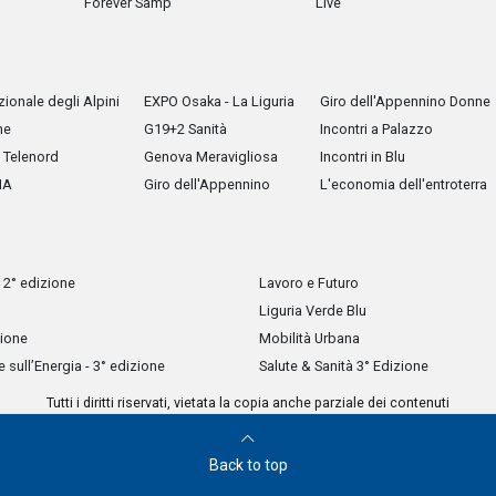
Forever Samp
Live
ionale degli Alpini
EXPO Osaka - La Liguria
Giro dell'Appennino Donne
he
G19+2 Sanità
Incontri a Palazzo
Telenord
Genova Meravigliosa
Incontri in Blu
IA
Giro dell'Appennino
L'economia dell'entroterra
 2° edizione
Lavoro e Futuro
Liguria Verde Blu
zione
Mobilità Urbana
sull’Energia - 3° edizione
Salute & Sanità 3° Edizione
Tutti i diritti riservati, vietata la copia anche parziale dei contenuti
Back to top