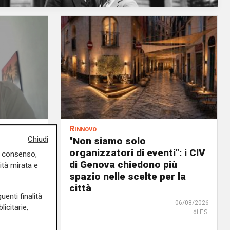
Rinnovo
Chiudi
n
"Non siamo solo
ituazione
organizzatori di eventi": i CIV
uo consenso,
dente
di Genova chiedono più
ità mirata e
spazio nelle scelte per la
città
06/08/2026
uenti finalità
06/08/2026
icitarie,
di F.S.