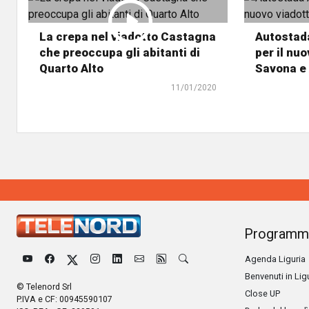
La crepa nel viadotto Castagna
Autostada 
che preoccupa gli abitanti di
per il nuo
Quarto Alto
Savona e 
11/01/2020
Programm
Agenda Liguria
Benvenuti in Lig
© Telenord Srl
Close UP
P.IVA e CF: 00945590107