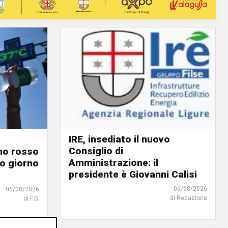
IRE, insediato il nuovo
Consiglio di
ino rosso
Amministrazione: il
o giorno
presidente è Giovanni Calisi
06/08/2026
06/08/2026
di Redazione
di F.S.