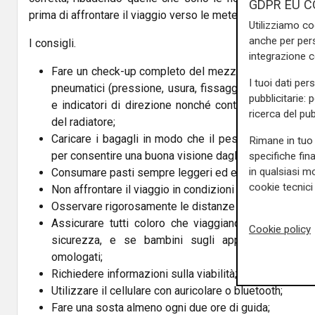
GDPR EU C
prima di affrontare il viaggio verso le mete di villeggiatura.
Utilizziamo co
anche per pers
I consigli.
integrazione 
Fare un check-up completo del mezzo con particolare
I tuoi dati per
pneumatici (pressione, usura, fissaggio); verificare il
pubblicitarie: 
e indicatori di direzione nonché controllare il livello
ricerca del pub
del radiatore;
Caricare i bagagli in modo che il peso sia bilanciato
Rimane in tuo 
per consentire una buona visione dagli specchietti retr
specifiche fin
in qualsiasi mo
Consumare pasti sempre leggeri ed evitare le bevande
cookie tecnici 
Non affrontare il viaggio in condizioni di stanchezza;
Osservare rigorosamente le distanze di sicurezza;
Assicurare tutti coloro che viaggiano a bordo di au
Cookie policy
sicurezza, e se bambini sugli appositi seggiolin
omologati;
Richiedere informazioni sulla viabilità;
Utilizzare il cellulare con auricolare o bluetooth;
Fare una sosta almeno ogni due ore di guida;