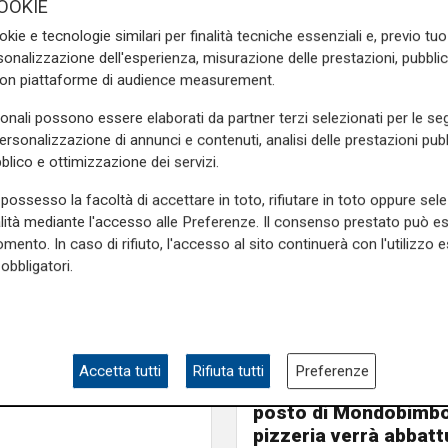
OOKIE
okie e tecnologie similari per finalità tecniche essenziali e, previo t
onalizzazione dell'esperienza, misurazione delle prestazioni, pubblic
con piattaforme di audience measurement.
 attenzione allo stato degli
sonali possono essere elaborati da partner terzi selezionati per le seg
 funzionamento di luci, freni,
personalizzazione di annunci e contenuti, analisi delle prestazioni pubbl
 dell’olio e quello dell’acqua
blico e ottimizzazione dei servizi.
 e lasciando liberi gli spazi
possesso la facoltà di accettare in toto, rifiutare in toto oppure sele
ovisori;
alità mediante l'accesso alle Preferenze. Il consenso prestato può 
mento. In caso di rifiuto, l'accesso al sito continuerà con l'utilizzo e
 alcoliche;
obbligatori.
tovettura con le cinture di
i e/o sedili di sicurezza
Le novità
Ass. Viscogliosi a Te
Accetta tutti
Rifiuta tutti
Preferenze
"A Puntavagno un'area
posto di Mondobimbo
pizzeria verrà abbatt