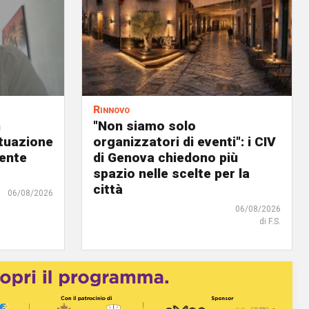
Rinnovo
n
"Non siamo solo
ituazione
organizzatori di eventi": i CIV
dente
di Genova chiedono più
spazio nelle scelte per la
città
06/08/2026
06/08/2026
di F.S.