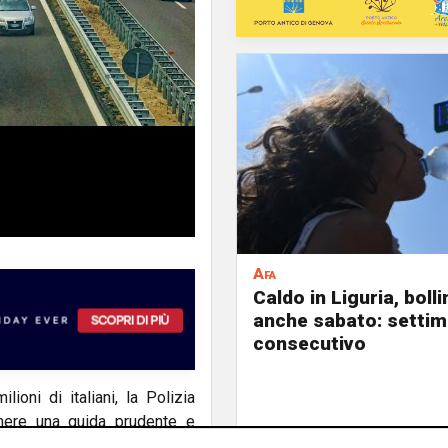
Afa
Caldo in Liguria, boll
anche sabato: settim
consecutivo
ioni di italiani, la Polizia
enere una guida prudente e
 comportamento da assumere