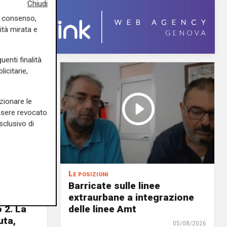
Chiudi
uo consenso,
ità mirata e
uenti finalità
icitarie,
zionare le
essere revocato
sclusivo di
Le posizioni
lenord:
Barricate sulle linee
 cani al
extraurbane a integrazione
 2. La
delle linee Amt
uta,
05/08/2026