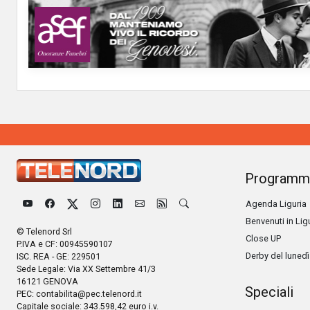
Programm
Agenda Liguria
Benvenuti in Lig
© Telenord Srl
Close UP
P.IVA e CF: 00945590107
Derby del lunedì
ISC. REA - GE: 229501
Sede Legale: Via XX Settembre 41/3
16121 GENOVA
Speciali
PEC:
contabilita@pec.telenord.it
Capitale sociale: 343.598,42 euro i.v.