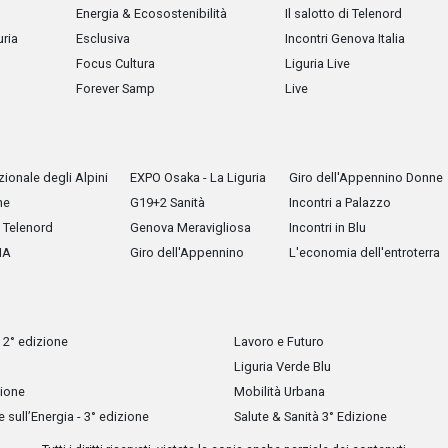
Energia & Ecosostenibilità
Il salotto di Telenord
uria
Esclusiva
Incontri Genova Italia
Focus Cultura
Liguria Live
Forever Samp
Live
ionale degli Alpini
EXPO Osaka - La Liguria
Giro dell'Appennino Donne
he
G19+2 Sanità
Incontri a Palazzo
Telenord
Genova Meravigliosa
Incontri in Blu
IA
Giro dell'Appennino
L'economia dell'entroterra
 2° edizione
Lavoro e Futuro
Liguria Verde Blu
zione
Mobilità Urbana
sull’Energia - 3° edizione
Salute & Sanità 3° Edizione