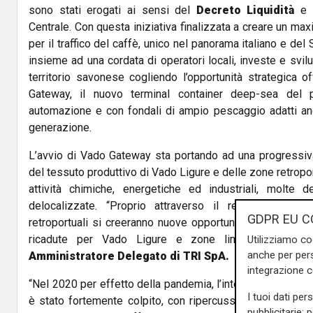
sono stati erogati ai sensi del
Decreto Liquidità
e c
Centrale. Con questa iniziativa finalizzata a creare un maxi
per il traffico del caffè, unico nel panorama italiano e del
insieme ad una cordata di operatori locali, investe e svil
territorio savonese cogliendo l’opportunità strategica o
Gateway, il nuovo terminal container deep-sea del 
automazione e con fondali di ampio pescaggio adatti anc
generazione.
L’avvio di Vado Gateway sta portando ad una progressiv
del tessuto produttivo di Vado Ligure e delle zone retropo
attività chimiche, energetiche ed industriali, molte 
delocalizzate. “Proprio attraverso il recupero e la r
GDPR EU C
retroportuali si creeranno nuove opportunità di sviluppo pe
ricadute per Vado Ligure e zone limitrofe”
comme
Utilizziamo co
anche per pers
Amministratore Delegato di TRI SpA.
integrazione 
“Nel 2020 per effetto della pandemia, l’intero settore d
I tuoi dati per
è stato fortemente colpito, con ripercussioni economiche 
pubblicitarie: 