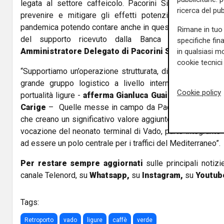
legata al settore caffeicolo. Pacorini Silocaf ha mess
ricerca del pub
prevenire e mitigare gli effetti potenzialmente negati
pandemica potendo contare anche in questa fase difficile p
Rimane in tuo 
del supporto ricevuto dalla Banca Carige”
affe
specifiche fin
Amministratore Delegato di Pacorini Silocaf Srl.
in qualsiasi mo
cookie tecnici 
“Supportiamo un’operazione strutturata, di ampio respiro,
grande gruppo logistico a livello internazionale e alc
Cookie policy
portualità ligure -
afferma Gianluca Guaitani, Chief Co
Carige
– Quelle messe in campo da Pacorini Silocaf e T
che creano un significativo valore aggiunto per tutto il ter
vocazione del neonato terminal di Vado, parte integrante 
ad essere un polo centrale per i traffici del Mediterraneo”.
Per restare sempre aggiornati
sulle principali notizi
canale Telenord, su
Whatsapp,
su
Instagram
,
su
Youtub
Tags:
Retroporto
vado
ligure
caffè
verde