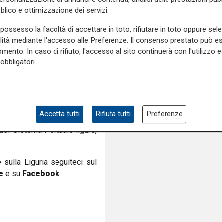
o in atto strategie volte a
blico e ottimizzazione dei servizi.
vi derivanti dall’emergenza
er tutto il settore del caffè
possesso la facoltà di accettare in toto, rifiutare in toto oppure sele
rma Riccardo Marchesi,
alità mediante l'accesso alle Preferenze. Il consenso prestato può 
mento. In caso di rifiuto, l'accesso al sito continuerà con l'utilizzo e
obbligatori.
 che vede la sinergia tra un
une importanti realtà della
mmercial Officer di Banca
RI Spa sono due iniziative
Accetta tutti
Rifiuta tutti
Preferenze
ritorio e valorizzano la forte
del Sistema Portuale ligure,
e sulla Liguria seguiteci sul
e
e su
Facebook
.