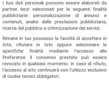
I tuoi dati personali possono essere elaborati da
partner terzi selezionati per le seguenti finalità
pubblicitarie: personalizzazione di annunci e
contenuti, analisi delle prestazioni pubblicitarie,
ricerca del pubblico e ottimizzazione dei servizi.
Rimane in tuo possesso la facoltà di accettare in
il master
toto, rifiutare in toto oppure selezionare le
Assiterminal e ForMare il primo
specifiche finalità mediante l'accesso alle
Master per manager dei terminal
Preferenze. Il consenso prestato può essere
portuali in Italia
revocato in qualsiasi momento. In caso di rifiuto,
l'accesso al sito continuerà con l'utilizzo esclusivo
22/04/2026
di Redazione
di cookie tecnici obbligatori.