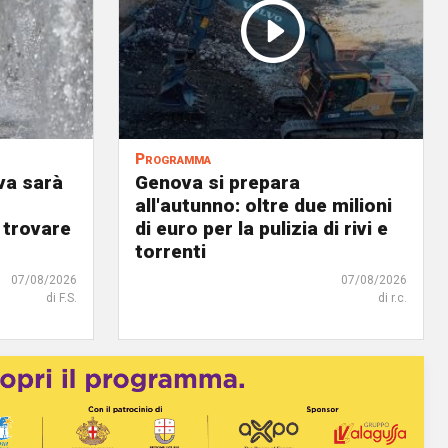
Programma
va sarà
Genova si prepara
all'autunno: oltre due milioni
 trovare
di euro per la pulizia di rivi e
torrenti
07/08/2026
07/08/2026
di F.S.
di r.c.