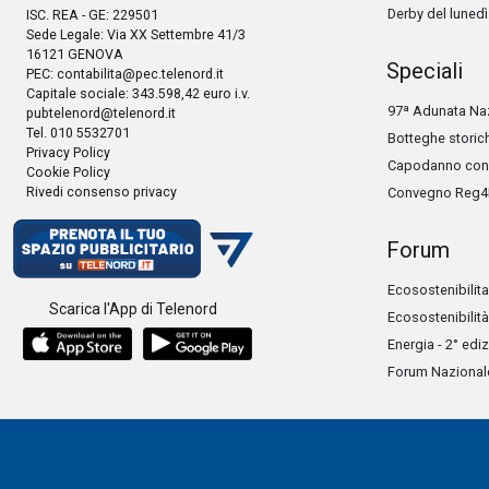
Derby del lunedì
ISC. REA - GE: 229501
Sede Legale: Via XX Settembre 41/3
16121 GENOVA
Speciali
PEC:
contabilita@pec.telenord.it
Capitale sociale: 343.598,42 euro i.v.
97ª Adunata Naz
pubtelenord@telenord.it
Tel. 010 5532701
Botteghe storic
Privacy Policy
Capodanno con 
Cookie Policy
Rivedi consenso privacy
Convegno Reg4
Forum
Ecosostenibilita
Scarica l'App di Telenord
Ecosostenibilità
Energia - 2° edi
Forum Nazionale 