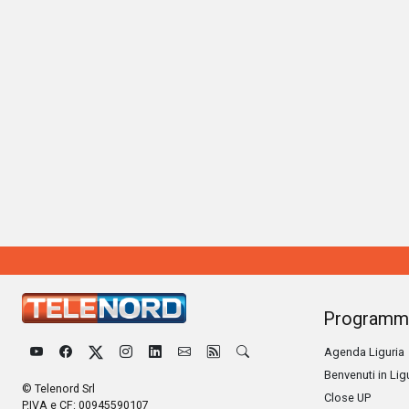
Programm
Agenda Liguria
Benvenuti in Lig
© Telenord Srl
Close UP
P.IVA e CF: 00945590107