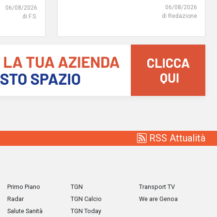
06/08/2026
06/08/2026
di Redazione
di F.S.
RSS Attualità
Primo Piano
TGN
Transport TV
Radar
TGN Calcio
We are Genoa
Salute Sanità
TGN Today