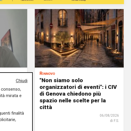
Rinnovo
n
"Non siamo solo
Chiudi
ituazione
organizzatori di eventi": i CIV
uo consenso,
dente
di Genova chiedono più
ità mirata e
spazio nelle scelte per la
città
06/08/2026
uenti finalità
06/08/2026
icitarie,
di F.S.