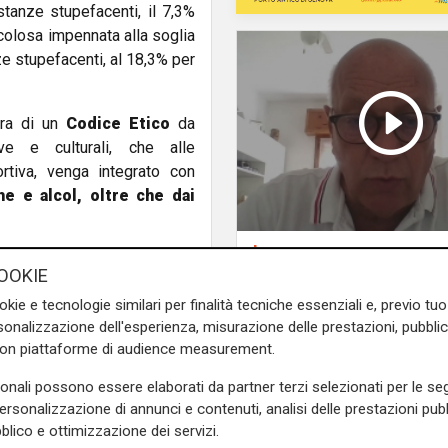
stanze stupefacenti, il 7,3%
colosa impennata alla soglia
ze stupefacenti, al 18,3% per
ura di un
Codice Etico
da
ve e culturali, che alle
rtiva, venga integrato con
he e alcol, oltre che dai
La posizione
e sulla Liguria seguiteci sul
Agitazione aziende i
OOKIE
e
e su
Facebook
.
subappalto Amt: la s
okie e tecnologie similari per finalità tecniche essenziali e, previo t
secondo il vicepresi
onalizzazione dell'esperienza, misurazione delle prestazioni, pubblic
Anav
con piattaforme di audience measurement.
sonali possono essere elaborati da partner terzi selezionati per le seg
personalizzazione di annunci e contenuti, analisi delle prestazioni pubbl
blico e ottimizzazione dei servizi.