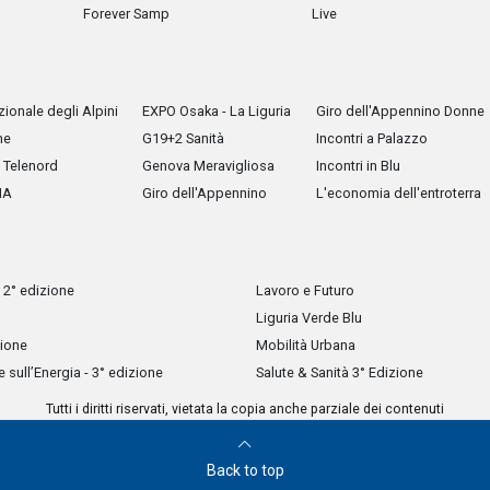
Forever Samp
Live
ionale degli Alpini
EXPO Osaka - La Liguria
Giro dell'Appennino Donne
he
G19+2 Sanità
Incontri a Palazzo
Telenord
Genova Meravigliosa
Incontri in Blu
IA
Giro dell'Appennino
L'economia dell'entroterra
 2° edizione
Lavoro e Futuro
Liguria Verde Blu
zione
Mobilità Urbana
sull’Energia - 3° edizione
Salute & Sanità 3° Edizione
Tutti i diritti riservati, vietata la copia anche parziale dei contenuti
Back to top