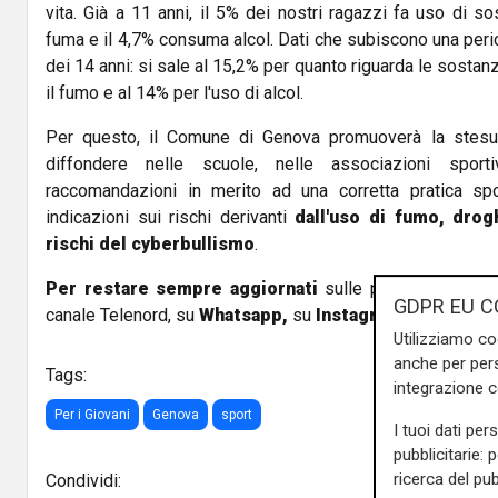
vita. Già a 11 anni, il 5% dei nostri ragazzi fa uso di so
fuma e il 4,7% consuma alcol. Dati che subiscono una peri
dei 14 anni: si sale al 15,2% per quanto riguarda le sostan
il fumo e al 14% per l'uso di alcol.
Per questo, il Comune di Genova promuoverà la stes
diffondere nelle scuole, nelle associazioni sporti
raccomandazioni in merito ad una corretta pratica spo
indicazioni sui rischi derivanti
dall'uso di fumo, drog
rischi del cyberbullismo
.
Per restare sempre aggiornati
sulle principali notizi
GDPR EU C
canale Telenord, su
Whatsapp,
su
Instagram
,
su
Youtub
Utilizziamo co
anche per pers
Tags:
integrazione 
Per i Giovani
Genova
sport
I tuoi dati per
pubblicitarie: 
ricerca del pub
Condividi: