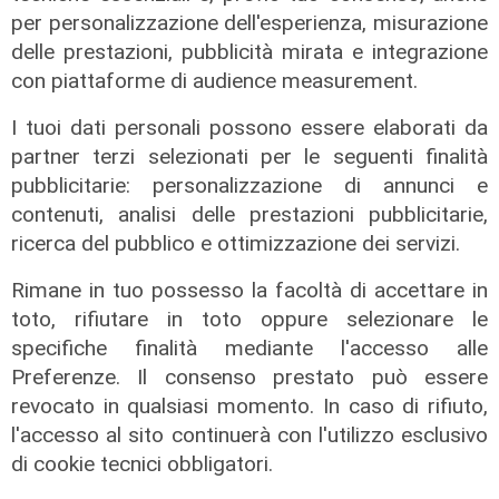
per personalizzazione dell'esperienza, misurazione
delle prestazioni, pubblicità mirata e integrazione
con piattaforme di audience measurement.
I tuoi dati personali possono essere elaborati da
partner terzi selezionati per le seguenti finalità
pubblicitarie: personalizzazione di annunci e
contenuti, analisi delle prestazioni pubblicitarie,
L'intervista
ricerca del pubblico e ottimizzazione dei servizi.
Pres. Ceraudo (Medio Ponente):
Rimane in tuo possesso la facoltà di accettare in
"Non demonizziamo nessuno, ma
toto, rifiutare in toto oppure selezionare le
tolleranza zero verso chi porta
specifiche finalità mediante l'accesso alle
degrado"
Preferenze. Il consenso prestato può essere
07/08/2026
revocato in qualsiasi momento. In caso di rifiuto,
l'accesso al sito continuerà con l'utilizzo esclusivo
di cookie tecnici obbligatori.