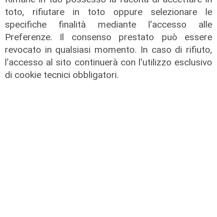
toto, rifiutare in toto oppure selezionare le
specifiche finalità mediante l'accesso alle
Preferenze. Il consenso prestato può essere
Spettacolo di luce
revocato in qualsiasi momento. In caso di rifiuto,
In migliaia a Camogli per la Stella
l'accesso al sito continuerà con l'utilizzo esclusivo
Maris: spiaggia piena per la posa dei
di cookie tecnici obbligatori.
lumini
03/08/2026
di r.c.