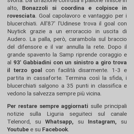
svolta. Da un'azione confusa il pallone finisce in
alto,
Bonazzoli si coordina e colpisce in
rovesciata
. Goal capolavoro e vantaggio per i
blucerchiati. All'87' l'Udinese trova il goal con
Nuytick grazie a un erroraccio in uscita di
Audero. La palla, però, carambola sul braccio
del difensore e il var annulla la rete. Dopo il
grande spavento la Samp riprende coraggio e
al
93' Gabbiadini con un sinistro a giro trova
il terzo goal
con facilità disarmente. 1-3 e
partita in cassaforte. Termina così la sfida, i
blucerchiati salgono a 35 punti in classifica e
vedono la salvezza sempre più vicina.
Per restare sempre aggiornati
sulle principali
notizie sulla Liguria seguiteci sul canale
Telenord, su
Whatsapp,
su
Instagram
,
su
Youtube
e su
Facebook
.