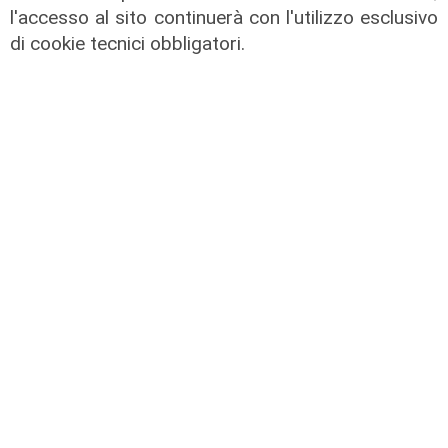
l'accesso al sito continuerà con l'utilizzo esclusivo
di cookie tecnici obbligatori.
L'incidente
Genova, veicolo si ribalta sulla
rampa della Sopraelevata:
rallentamenti in direzione Genova
Ovest
03/02/2026
di Redazione