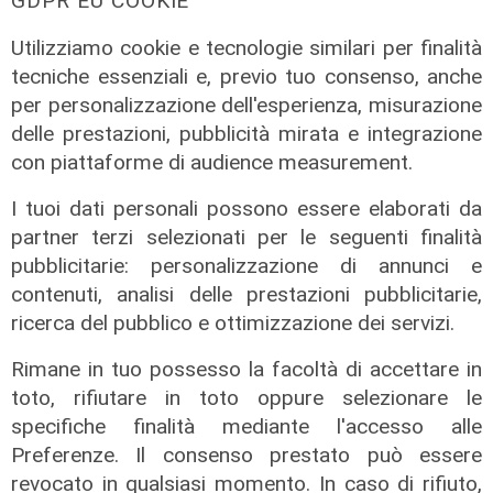
GDPR EU COOKIE
Utilizziamo cookie e tecnologie similari per finalità
il punto
tecniche essenziali e, previo tuo consenso, anche
Sampierdarena, bandi, cantieri e
per personalizzazione dell'esperienza, misurazione
murales: ma l'ascensore di Villa
delle prestazioni, pubblicità mirata e integrazione
Scassi resta un miraggio
con piattaforme di audience measurement.
05/02/2026
di Anna Li Vigni
I tuoi dati personali possono essere elaborati da
partner terzi selezionati per le seguenti finalità
pubblicitarie: personalizzazione di annunci e
contenuti, analisi delle prestazioni pubblicitarie,
ricerca del pubblico e ottimizzazione dei servizi.
Rimane in tuo possesso la facoltà di accettare in
toto, rifiutare in toto oppure selezionare le
specifiche finalità mediante l'accesso alle
Preferenze. Il consenso prestato può essere
revocato in qualsiasi momento. In caso di rifiuto,