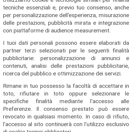
tecniche essenziali e, previo tuo consenso, anche
per personalizzazione dell'esperienza, misurazione
delle prestazioni, pubblicità mirata e integrazione
Il progetto
con piattaforme di audience measurement.
Egitto, Alstom alla guida di un
consorzio firma contratti da 690
I tuoi dati personali possono essere elaborati da
milioni
partner terzi selezionati per le seguenti finalità
pubblicitarie: personalizzazione di annunci e
18/06/2026
di Redazione
contenuti, analisi delle prestazioni pubblicitarie,
ricerca del pubblico e ottimizzazione dei servizi.
Rimane in tuo possesso la facoltà di accettare in
toto, rifiutare in toto oppure selezionare le
specifiche finalità mediante l'accesso alle
Preferenze. Il consenso prestato può essere
revocato in qualsiasi momento. In caso di rifiuto,
l'accesso al sito continuerà con l'utilizzo esclusivo
di cookie tecnici obbligatori.