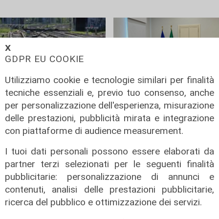
𝗫
GDPR EU COOKIE
Utilizziamo cookie e tecnologie similari per finalità
tecniche essenziali e, previo tuo consenso, anche
Lazio
l'asse
per personalizzazione dell'esperienza, misurazione
Nuova stazione
Italia–Svizzera,
delle prestazioni, pubblicità mirata e integrazione
Divino Amore,
asse strategico
con piattaforme di audience measurement.
presentato il
sui trasporti: il
I tuoi dati personali possono essere elaborati da
progetto RFI da 20
Terzo Valico
partner terzi selezionati per le seguenti finalità
milioni per la
accelera
pubblicitarie: personalizzazione di annunci e
FL7/FL8
10/04/2026
contenuti, analisi delle prestazioni pubblicitarie,
di Carlotta Nicoletti
13/04/2026
ricerca del pubblico e ottimizzazione dei servizi.
di Redazione