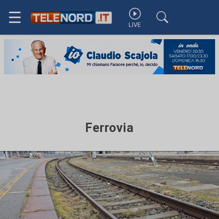
☰
LIVE
Ferrovia