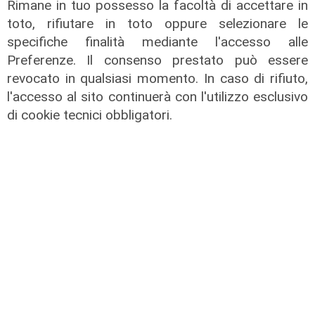
Rimane in tuo possesso la facoltà di accettare in
toto, rifiutare in toto oppure selezionare le
specifiche finalità mediante l'accesso alle
Preferenze. Il consenso prestato può essere
revocato in qualsiasi momento. In caso di rifiuto,
l'accesso al sito continuerà con l'utilizzo esclusivo
di cookie tecnici obbligatori.
Cantieri
Offerta sostenibile
Gruppo FS
Gruppo FS:
accelera: 18,3
propone un'offerta
miliardi di
diversificata al
investimenti
fine di soddisfare
tecnici nel 2025
spostamenti
sostenibili
07/04/2026
durante le
di Redazione
festività della
primavera
03/04/2026