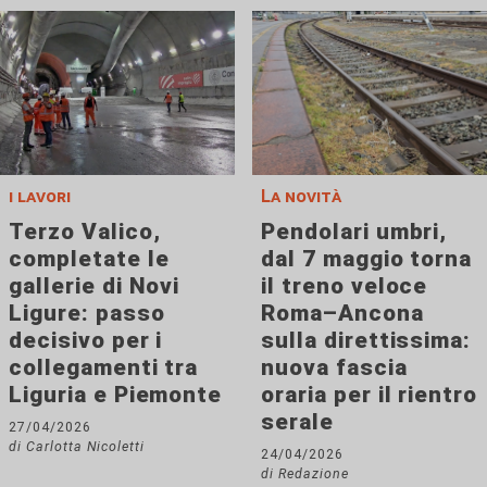
i lavori
La novità
Terzo Valico,
Pendolari umbri,
completate le
dal 7 maggio torna
gallerie di Novi
il treno veloce
Ligure: passo
Roma–Ancona
decisivo per i
sulla direttissima:
collegamenti tra
nuova fascia
Liguria e Piemonte
oraria per il rientro
serale
27/04/2026
di Carlotta Nicoletti
24/04/2026
di Redazione