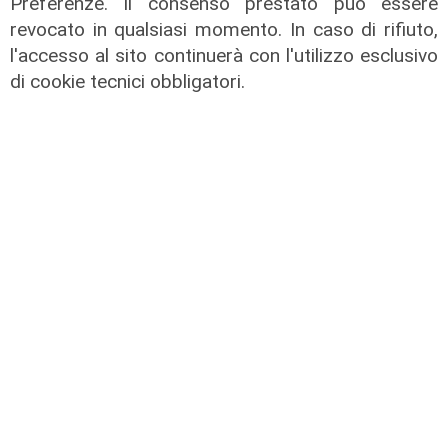
Preferenze. Il consenso prestato può essere
revocato in qualsiasi momento. In caso di rifiuto,
l'accesso al sito continuerà con l'utilizzo esclusivo
di cookie tecnici obbligatori.
L'approfondimento
Parte dal ghetto la reazione contro
degrado e malavita. Tacchini
(Centro Est) a Telenord: "Disagio