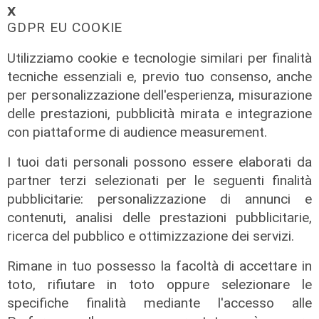
𝗫
GDPR EU COOKIE
Utilizziamo cookie e tecnologie similari per finalità
tecniche essenziali e, previo tuo consenso, anche
per personalizzazione dell'esperienza, misurazione
delle prestazioni, pubblicità mirata e integrazione
con piattaforme di audience measurement.
I tuoi dati personali possono essere elaborati da
Il derby
partner terzi selezionati per le seguenti finalità
Mignanego: il 28 agosto la partita
pubblicitarie: personalizzazione di annunci e
dell'estate, preti e suore contro
contenuti, analisi delle prestazioni pubblicitarie,
sindaci e parlamentari
ricerca del pubblico e ottimizzazione dei servizi.
08/08/2026
Rimane in tuo possesso la facoltà di accettare in
di Redazione
toto, rifiutare in toto oppure selezionare le
specifiche finalità mediante l'accesso alle