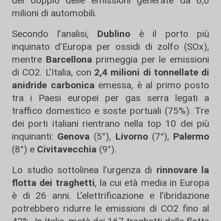
del doppio delle emissioni generate da 6,6
milioni di automobili.
Secondo l’analisi,
Dublino
è il porto più
inquinato d’Europa per ossidi di zolfo (SOx),
mentre
Barcellona
primeggia per le emissioni
di CO2. L’Italia, con
2,4 milioni di tonnellate di
anidride carbonica
emessa, è al primo posto
tra i Paesi europei per gas serra legati a
traffico domestico e soste portuali (75%). Tre
dei porti italiani rientrano nella top 10 dei più
inquinanti:
Genova
(5°),
Livorno
(7°),
Palermo
(8°) e
Civitavecchia
(9°).
Lo studio sottolinea l’urgenza di
rinnovare la
flotta dei traghetti
, la cui età media in Europa
è di 26 anni. L’elettrificazione e l’ibridazione
potrebbero ridurre le emissioni di CO2 fino al