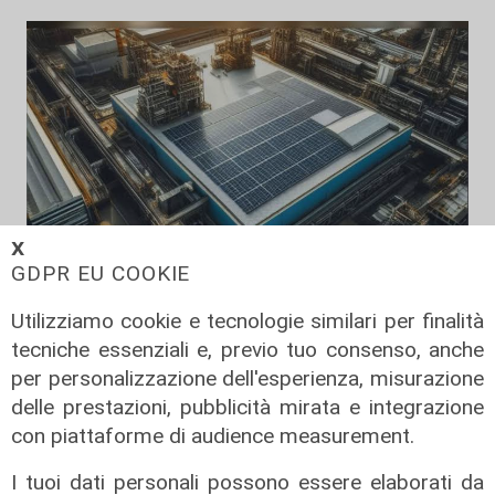
𝗫
GDPR EU COOKIE
Svolta
Utilizziamo cookie e tecnologie similari per finalità
Bayer elimina la plastica dalla
tecniche essenziali e, previo tuo consenso, anche
Cardioaspirina: così un’idea interna
per personalizzazione dell'esperienza, misurazione
riduce sprechi ed emissioni
delle prestazioni, pubblicità mirata e integrazione
02/08/2026
con piattaforme di audience measurement.
di R.S.
I tuoi dati personali possono essere elaborati da