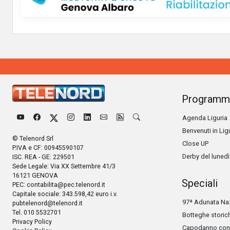
Programm
Agenda Liguria
Benvenuti in Lig
© Telenord Srl
Close UP
P.IVA e CF: 00945590107
Derby del lunedì
ISC. REA - GE: 229501
Sede Legale: Via XX Settembre 41/3
16121 GENOVA
Speciali
PEC:
contabilita@pec.telenord.it
Capitale sociale: 343.598,42 euro i.v.
97ª Adunata Naz
pubtelenord@telenord.it
Tel. 010 5532701
Botteghe storic
Privacy Policy
Capodanno con 