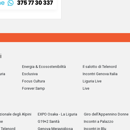
i
Energia & Ecosostenibilità
Il salotto di Telenord
uria
Esclusiva
Incontri Genova Italia
Focus Cultura
Liguria Live
Forever Samp
Live
ionale degli Alpini
EXPO Osaka - La Liguria
Giro dell'Appennino Donne
he
G19+2 Sanità
Incontri a Palazzo
Telenord
Genova Meravigliosa
Incontri in Blu