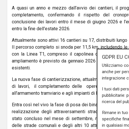
A quasi un anno e mezzo dall’avvio dei cantieri, il prog
completamento, confermando il rispetto del crono
conclusione dei lavori entro il mese di giugno 2026 e l’en
entro la fine dell’estate 2026.
Attualmente sono attivi 16 cantieri su 17, distribuiti lungo
Il percorso completo si snoda per 11,5 km, includendo le
con la Linea T1, compreso il capolinea comune di Berga
GDPR EU C
ampliamento è previsto da gennaio 2026 con la posa di altri
Utilizziamo co
esistenti.
anche per pers
integrazione 
La nuova fase di cantierizzazione, attualmente in corso,
di lavori, il completamento delle opere murarie e l’ese
I tuoi dati per
all’armamento tramviario e agli impianti di linea.
pubblicitarie: 
ricerca del pub
Entra così nel vivo la fase di posa dei binari lungo l’intero
realizzazione degli attraversamenti stradali. Il primo int
Rimane in tuo 
stato concluso nel mese di settembre, mentre i restant
specifiche fin
in qualsiasi mo
delle strade comunali e degli altri 10 attraversamenti di 