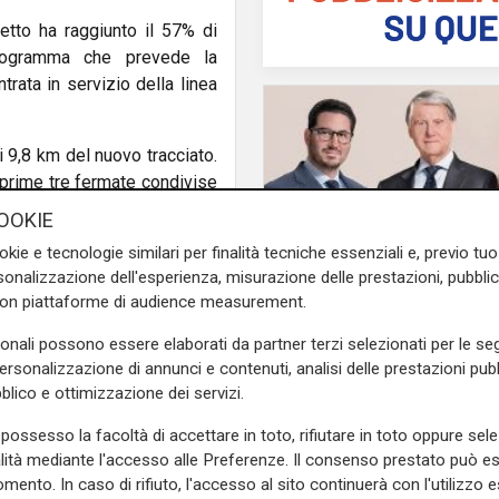
etto ha raggiunto il 57% di
programma che prevede la
trata in servizio della linea
 i 9,8 km del nuovo tracciato.
 prime tre fermate condivise
mo FS, il cui intervento di
OOKIE
 tre binari, oltre ai tre già
okie e tecnologie similari per finalità tecniche essenziali e, previo t
onalizzazione dell'esperienza, misurazione delle prestazioni, pubblic
con piattaforme di audience measurement.
 prevede nei prossimi 6 mesi
il passaggio
cuzione dei lavori relativi
sonali possono essere elaborati da partner terzi selezionati per le seg
MSC passa alla nuov
personalizzazione di annunci e contenuti, analisi delle prestazioni pubbl
generazione: proprie
blico e ottimizzazione dei servizi.
 tracciato insieme a quella di
trasferita ai figli del
fondatore Aponte
ervento, in via Corridoni, è
possesso la facoltà di accettare in toto, rifiutare in toto oppure sele
i 18 attraversamenti a raso
alità mediante l'accesso alle Preferenze. Il consenso prestato può 
mento. In caso di rifiuto, l'accesso al sito continuerà con l'utilizzo e
linea, saranno realizzati tra
di Ca