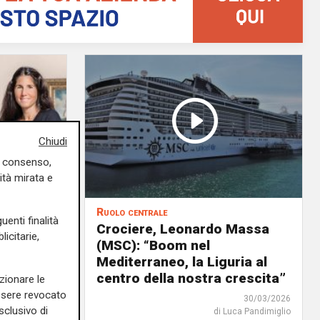
Chiudi
uo consenso,
ità mirata e
Ruolo centrale
uenti finalità
a
Crociere, Leonardo Massa
icitarie,
tà
(MSC): “Boom nel
Mediterraneo, la Liguria al
centro della nostra crescita”
zionare le
essere revocato
13/04/2026
30/03/2026
sclusivo di
rlotta Nicoletti
di Luca Pandimiglio