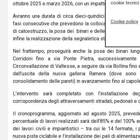
cookie tecnici 
ottobre 2025 e marzo 2026, con un impatto limitato sulla vi
Avranno una durata di circa dieci-quindici giorni a cantier
Cookie policy
fasi consecutive che prevedono la collocazione sul fondo 
di calcestruzzo, la posa dei binari e delle piastre di giunt
infine la realizzazione della segnaletica stradale.
Nel frattempo, proseguirà anche la posa dei binari lungo 
Corridoni fino a via Ponte Pietra, successivamente 
Circonvallazione di Valtesse, a seguire da via Bollina fino 
dall’uscita della nuova galleria Ramera (dove sono i
consolidamento delle pareti) in avanzamento fino al capolin
L’intervento sarà completato con l’installazione deg
corrispondenza degli attraversamenti stradali, pedonali e ci
Il cronoprogramma, aggiornato ad agosto 2025, preved
percentuale di lavori realizzati sarà dell’85% e del 100% 
dei lavori civili e impiantistici – tra cui le 14 fermate, i
nuova pista ciclabile e l’installazione dei pali di alimentazi