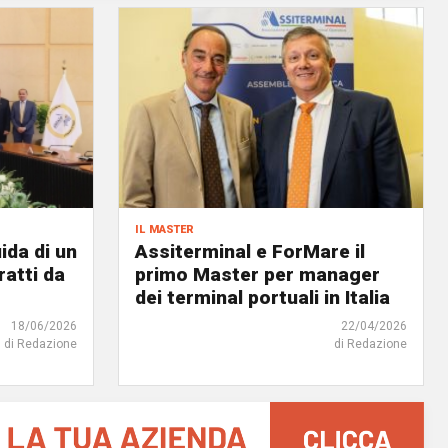
il master
ida di un
Assiterminal e ForMare il
atti da
primo Master per manager
dei terminal portuali in Italia
18/06/2026
22/04/2026
di Redazione
di Redazione