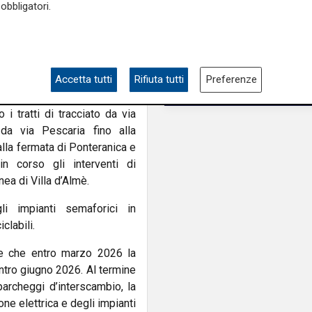
obbligatori.
abilità.
e e saranno articolati in più
stradale delle grandi lastre
ura in gomma, l’asfaltatura e
Accetta tutti
Rifiuta tutti
Preferenze
i tratti di tracciato da via
da via Pescaria fino alla
alla fermata di Ponteranica e
n corso gli interventi di
ea di Villa d’Almè.
li impianti semaforici in
clabili.
e che entro marzo 2026 la
entro giugno 2026. Al termine
 parcheggi d’interscambio, la
one elettrica e degli impianti