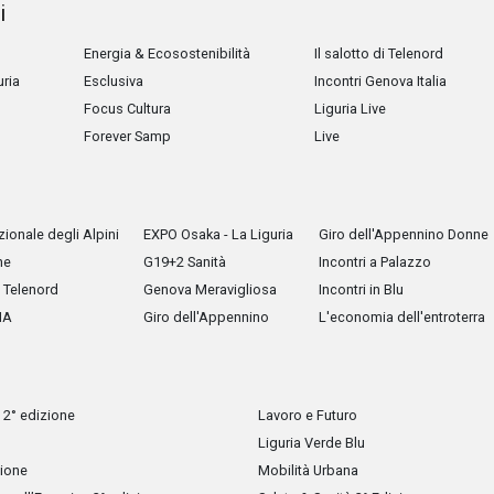
i
Energia & Ecosostenibilità
Il salotto di Telenord
uria
Esclusiva
Incontri Genova Italia
Focus Cultura
Liguria Live
Forever Samp
Live
ionale degli Alpini
EXPO Osaka - La Liguria
Giro dell'Appennino Donne
he
G19+2 Sanità
Incontri a Palazzo
Telenord
Genova Meravigliosa
Incontri in Blu
IA
Giro dell'Appennino
L'economia dell'entroterra
 2° edizione
Lavoro e Futuro
Liguria Verde Blu
zione
Mobilità Urbana