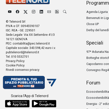
Programm
Agenda Liguria
Benvenuti in Lig
© Telenord Srl
Close UP
P.IVA e CF: 00945590107
Derby del lunedì
ISC. REA - GE: 229501
Sede Legale: Via XX Settembre 41/3
16121 GENOVA
Speciali
PEC:
contabilita@pec.telenord.it
Capitale sociale: 343.598,42 euro i.v.
97ª Adunata Naz
pubtelenord@telenord.it
Tel. 010 5532701
Botteghe storic
Privacy Policy
Capodanno con 
Cookie Policy
Rivedi consenso privacy
Convegno Reg4
Forum
Ecosostenibilita
Scarica l'App di Telenord
Ecosostenibilità
Energia - 2° edi