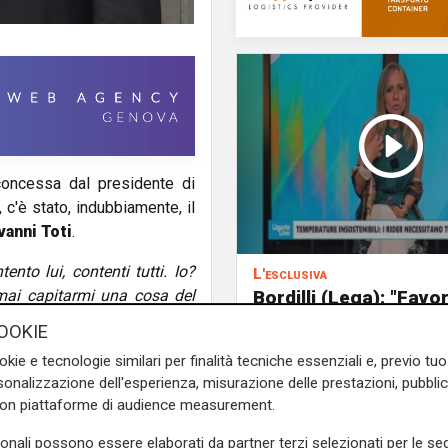
 concessa dal presidente di
, c'è stato, indubbiamente, il
vanni Toti
.
nto lui, contenti tutti. Io?
L'esclusiva
Bordilli (Lega): "Favo
mai capitarmi una cosa del
alle norme anti - mar
he non faccio il politico. E
OOKIE
Cpr necessario per
rtiti, ma capisco che questa
okie e tecnologie similari per finalità tecniche essenziali e, previo t
aumentare i rimpatri"
ale altrimenti continuerà a
onalizzazione dell'esperienza, misurazione delle prestazioni, pubblic
con piattaforme di audience measurement.
be presa per nulla bene. E'
sonali possono essere elaborati da partner terzi selezionati per le seg