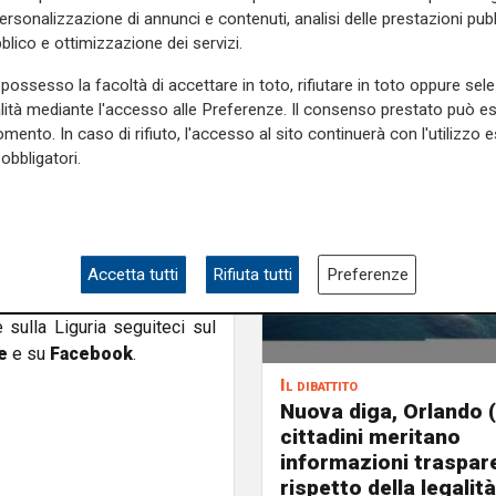
personalizzazione di annunci e contenuti, analisi delle prestazioni pubbl
blico e ottimizzazione dei servizi.
replicare, al mio amico o ex
sulla valenza del termine ex
possesso la facoltà di accettare in toto, rifiutare in toto oppure sele
alità mediante l'accesso alle Preferenze. Il consenso prestato può 
mento. In caso di rifiuto, l'accesso al sito continuerà con l'utilizzo e
cede un'ulteriore riflessione
obbligatori.
unto neanche troppo velato
ica, sono i politici che si
ello che meglio crede. Alla
ra che amo, ma senza alcuna
Accetta tutti
Rifiuta tutti
Preferenze
e sulla Liguria seguiteci sul
e
e su
Facebook
.
Il dibattito
Nuova diga, Orlando (
cittadini meritano
informazioni traspare
rispetto della legalità