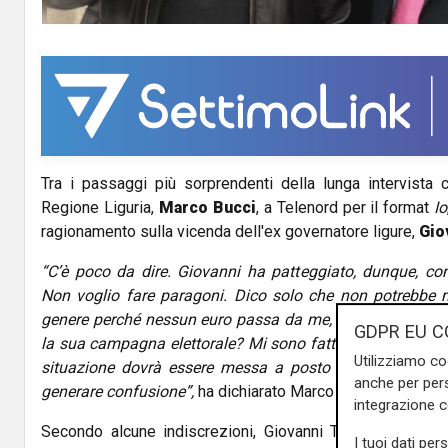
Tra i passaggi più sorprendenti della lunga intervista
Regione Liguria,
Marco Bucci
, a Telenord per il format
Io
ragionamento sulla vicenda dell'ex governatore ligure,
Gio
“C’è poco da dire. Giovanni ha patteggiato, dunque, conte
Non voglio fare paragoni. Dico solo che non potrebbe 
genere perché nessun euro passa da me, ed è per questo c
GDPR EU C
la sua campagna elettorale? Mi sono fatto aiutare dai pa
Utilizziamo co
situazione dovrà essere messa a posto a livello nazion
anche per pers
generare confusione”,
ha dichiarato Marco Bucci.
integrazione 
Secondo alcune indiscrezioni, Giovanni Toti non l'avreb
I tuoi dati per