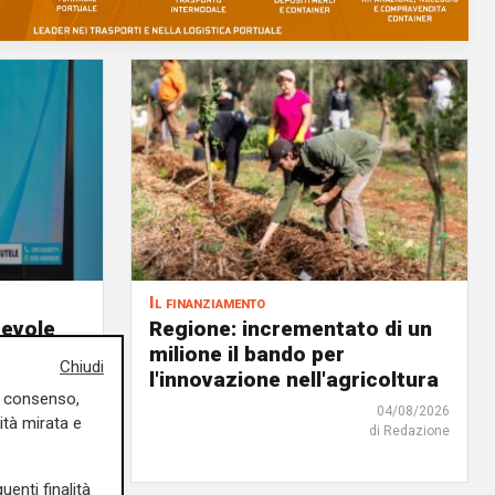
Il finanziamento
revole
Regione: incrementato di un
anza.
milione il bando per
Chiudi
l'innovazione nell'agricoltura
uo consenso,
04/08/2026
ità mirata e
di Redazione
05/08/2026
uenti finalità