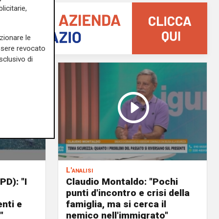
icitarie,
zionare le
essere revocato
sclusivo di
L'analisi
PD): "I
Claudio Montaldo: "Pochi
punti d'incontro e crisi della
nti e
famiglia, ma si cerca il
"
nemico nell'immigrato"