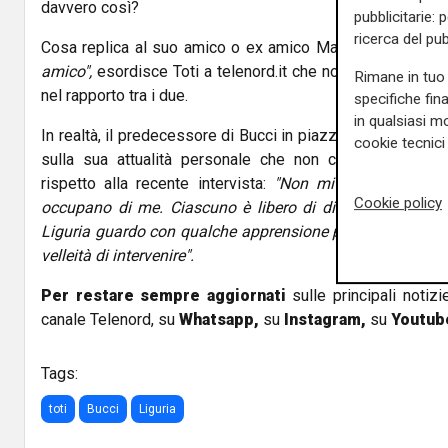
davvero così?
pubblicitarie: 
ricerca del pub
Cosa replica al suo amico o ex amico Marco?
"Nulla da 
amico",
esordisce Toti a telenord.it che non fa chiarezza 
Rimane in tuo 
nel rapporto tra i due.
specifiche fin
in qualsiasi mo
In realtà, il predecessore di Bucci in piazza De Ferrari con
cookie tecnici 
sulla sua attualità personale che non cela un disapp
rispetto alla recente intervista:
"Non mi occupo di polit
Cookie policy
occupano di me. Ciascuno è libero di dire e pensare qu
Liguria guardo con qualche apprensione perché è la ter
velleità di intervenire".
Per restare sempre aggiornati
sulle principali notizi
canale Telenord, su
Whatsapp,
su
Instagram
,
su
Youtub
Tags:
toti
Bucci
Liguria