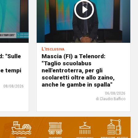
L'esclusiva
: "Sulle
Mascia (FI) a Telenord:
o
"Taglio scuolabus
 e tempi
nell'entroterra, per gli
scolaretti oltre allo zaino,
anche le gambe in spalla"
08/08/2026
06/08/2026
di Claudio Baffico