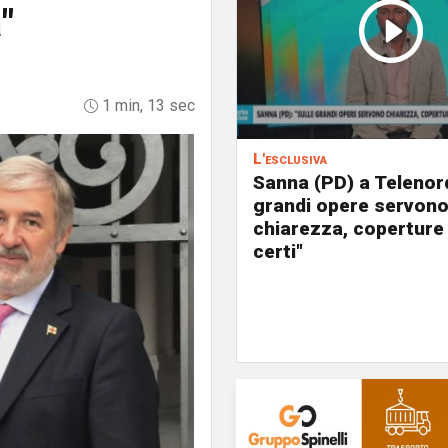
"
1 min, 13 sec
L'esclusiva
Sanna (PD) a Telenord
grandi opere servon
chiarezza, coperture
certi"