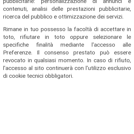
pubblicitarie: personalizzazione di annunci e
contenuti, analisi delle prestazioni pubblicitarie,
ricerca del pubblico e ottimizzazione dei servizi.
La trattativa
Rimane in tuo possesso la facoltà di accettare in
Genoa, Vogliacco a un passo dalla
toto, rifiutare in toto oppure selezionare le
Cremonese
specifiche finalità mediante l'accesso alle
Preferenze. Il consenso prestato può essere
03/08/2026
di Claudio Baffico
revocato in qualsiasi momento. In caso di rifiuto,
l'accesso al sito continuerà con l'utilizzo esclusivo
di cookie tecnici obbligatori.