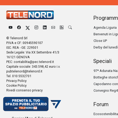
Programm
Agenda Liguria
Benvenuti in Lig
© Telenord Srl
Close UP
P.IVA e CF: 00945590107
Derby del lunedì
ISC. REA - GE: 229501
Sede Legale: Via XX Settembre 41/3
16121 GENOVA
Speciali
PEC:
contabilita@pec.telenord.it
Capitale sociale: 343.598,42 euro i.v.
97ª Adunata Naz
pubtelenord@telenord.it
Tel. 010 5532701
Botteghe storic
Privacy Policy
Capodanno con 
Cookie Policy
Rivedi consenso privacy
Convegno Reg4
Forum
Ecosostenibilita