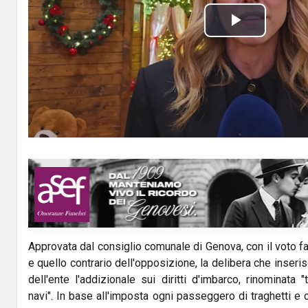
P
l
a
y
V
i
d
Approvata dal consiglio comunale di Genova, con il voto 
e
e quello contrario dell'opposizione, la delibera che inseris
o
dell'ente l'addizionale sui diritti d'imbarco, rinominata
navi". In base all'imposta ogni passeggero di traghetti e c