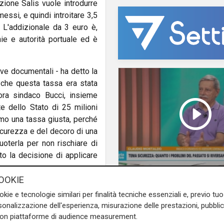
zione Salis vuole introdurre
messi, e quindi introitare 3,5
. L'addizionale da 3 euro è,
e e autorità portuale ed è
e documentali - ha detto la
 che questa tassa era stata
lora sindaco Bucci, insieme
te dello Stato di 25 milioni
iamo una tassa giusta, perché
sicurezza e del decoro di una
scuoterla per non rischiare di
to la decisione di applicare
L'analisi
OOKIE
cata nel metodo, "perché non
Claudio Montaldo: "P
okie e tecnologie similari per finalità tecniche essenziali e, previo t
entire la "narrazione del
punti d'incontro e cris
onalizzazione dell'esperienza, misurazione delle prestazioni, pubblic
ell'applicazione era legato
famiglia, ma si cerca 
con piattaforme di audience measurement.
 lacuna normativa". Nicholas