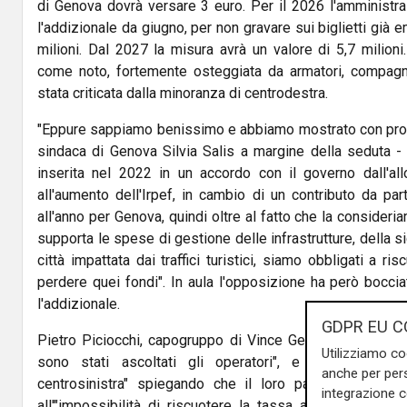
di Genova dovrà versare 3 euro. Per il 2026 l'amministra
l'addizionale da giugno, per non gravare sui biglietti già e
milioni. Dal 2027 la misura avrà un valore di 5,7 milioni
come noto, fortemente osteggiata da armatori, compagni
stata criticata dalla minoranza di centrodestra.
"Eppure sappiamo benissimo e abbiamo mostrato con prov
sindaca di Genova Silvia Salis a margine della seduta -
inserita nel 2022 in un accordo con il governo dall'al
all'aumento dell'Irpef, in cambio di un contributo da par
all'anno per Genova, quindi oltre al fatto che la consider
supporta le spese di gestione delle infrastrutture, della 
città impattata dai traffici turistici, siamo obbligati a ri
perdere quei fondi". In aula l'opposizione ha però boccia
l'addizionale.
GDPR EU C
Pietro Piciocchi, capogruppo di Vince Genova, l'ha criti
Utilizziamo co
sono stati ascoltati gli operatori", e ha voluto sm
anche per pers
centrosinistra" spiegando che il loro passo indietro n
integrazione 
all'"impossibilità di riscuotere la tassa a causa di una