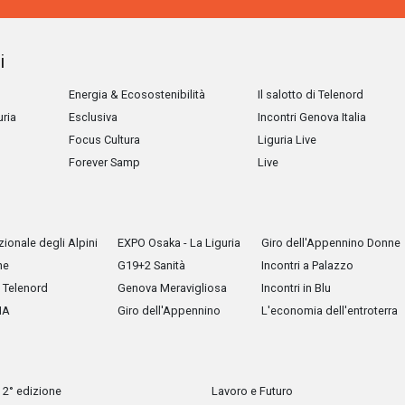
i
Energia & Ecosostenibilità
Il salotto di Telenord
uria
Esclusiva
Incontri Genova Italia
Focus Cultura
Liguria Live
Forever Samp
Live
ionale degli Alpini
EXPO Osaka - La Liguria
Giro dell'Appennino Donne
he
G19+2 Sanità
Incontri a Palazzo
Telenord
Genova Meravigliosa
Incontri in Blu
IA
Giro dell'Appennino
L'economia dell'entroterra
 2° edizione
Lavoro e Futuro