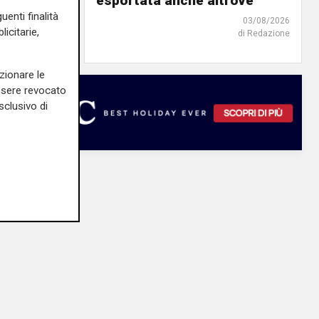
o"
esportata anche altrove"
uenti finalità
03/08/2026
03/08/2026
icitarie,
di Redazione
di Redazione
zionare le
essere revocato
sclusivo di