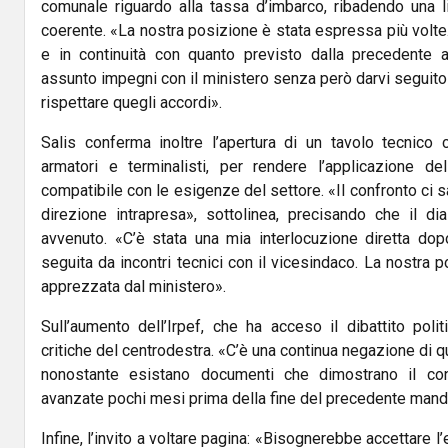
comunale riguardo alla tassa d’imbarco, ribadendo una l
coerente. «La nostra posizione è stata espressa più volte
e in continuità con quanto previsto dalla precedente 
assunto impegni con il ministero senza però darvi seguito 
rispettare quegli accordi».
Salis conferma inoltre l’apertura di un tavolo tecnico c
armatori e terminalisti, per rendere l’applicazione de
compatibile con le esigenze del settore. «Il confronto ci 
direzione intrapresa», sottolinea, precisando che il d
avvenuto. «C’è stata una mia interlocuzione diretta dopo
seguita da incontri tecnici con il vicesindaco. La nostra 
apprezzata dal ministero».
Sull’aumento dell’Irpef, che ha acceso il dibattito poli
critiche del centrodestra. «C’è una continua negazione di 
nonostante esistano documenti che dimostrano il cont
avanzate pochi mesi prima della fine del precedente mand
Infine, l’invito a voltare pagina: «Bisognerebbe accettare l