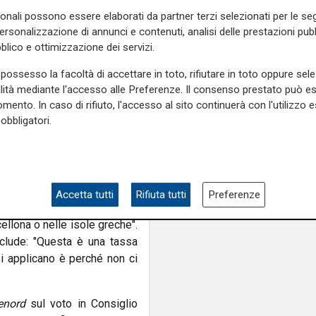
nemico nell'immigrat
biamo discusso solo delibere
sonali possono essere elaborati da partner terzi selezionati per le seg
personalizzazione di annunci e contenuti, analisi delle prestazioni pubbl
spica che "da qui a giugno si
blico e ottimizzazione dei servizi.
".
possesso la facoltà di accettare in toto, rifiutare in toto oppure sele
na buona tassa, colpisce i
alità mediante l'accesso alle Preferenze. Il consenso prestato può 
trata sul fatto che "la tassa
mento. In caso di rifiuto, l'accesso al sito continuerà con l'utilizzo e
uri". Lorenzo Pellerano, Noi
obbligatori.
enendo che potrebbero essere
tano una fonte di lavoro
uppo Pd: "Le compagnie di
Accetta tutti
Rifiuta tutti
Preferenze
Genova per non versare cifre
ellona o nelle isole greche".
clude: "Questa è una tassa
i applicano è perché non ci
enord
sul voto in Consiglio