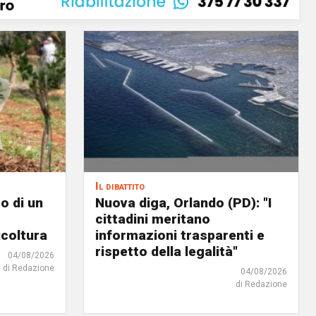
Il dibattito
o di un
Nuova diga, Orlando (PD): "I
cittadini meritano
icoltura
informazioni trasparenti e
rispetto della legalità"
04/08/2026
di Redazione
04/08/2026
di Redazione