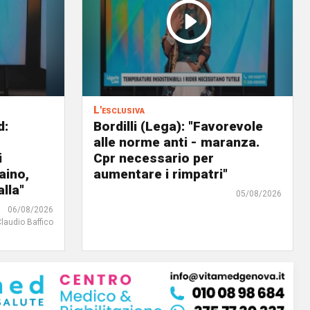
L'esclusiva
d:
Bordilli (Lega): "Favorevole
alle norme anti - maranza.
i
Cpr necessario per
aino,
aumentare i rimpatri"
lla"
05/08/2026
06/08/2026
Claudio Baffico