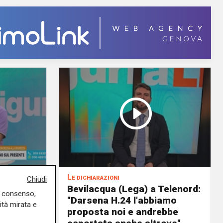
Le dichiarazioni
Chiudi
ochi
Bevilacqua (Lega) a Telenord:
uo consenso,
i della
"Darsena H.24 l'abbiamo
ità mirata e
il
proposta noi e andrebbe