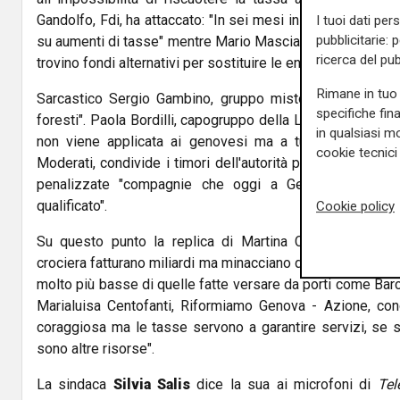
Gandolfo, Fdi, ha attaccato: "In sei mesi in quest'aula ab
I tuoi dati per
pubblicitarie: 
su aumenti di tasse" mentre Mario Mascia, Forza Italia, au
ricerca del pub
trovino fondi alternativi per sostituire le entrate della tassa
Rimane in tuo 
Sarcastico Sergio Gambino, gruppo misto: "In fondo è u
specifiche fin
foresti". Paola Bordilli, capogruppo della Lega, si è concen
in qualsiasi mo
non viene applicata ai genovesi ma a tutti gli altri lig
cookie tecnici 
Moderati, condivide i timori dell'autorità portuale sost
penalizzate "compagnie che oggi a Genova rappresen
qualificato".
Cookie policy
Su questo punto la replica di Martina Caputo, capogr
crociera fatturano miliardi ma minacciano di abbandonare 
molto più basse di quelle fatte versare da porti come Barc
Marialuisa Centofanti, Riformiamo Genova - Azione, con
coraggiosa ma le tasse servono a garantire servizi, se s
sono altre risorse".
La sindaca
Silvia Salis
dice la sua ai microfoni di
Tel