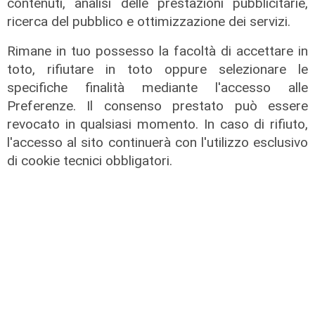
contenuti, analisi delle prestazioni pubblicitarie,
ricerca del pubblico e ottimizzazione dei servizi.
Rimane in tuo possesso la facoltà di accettare in
toto, rifiutare in toto oppure selezionare le
specifiche finalità mediante l'accesso alle
Preferenze. Il consenso prestato può essere
Infortunio
revocato in qualsiasi momento. In caso di rifiuto,
Tegola Genoa, botta al ginocchio
l'accesso al sito continuerà con l'utilizzo esclusivo
per Meichtry: out fino a fine agosto
di cookie tecnici obbligatori.
05/08/2026
di F.S.