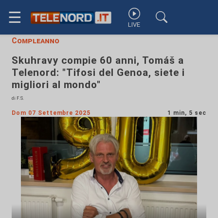
☰
LIVE
Compleanno
Skuhravy compie 60 anni, Tomáš a
Telenord: "Tifosi del Genoa, siete i
migliori al mondo"
di F.S.
Dom 07 Settembre 2025
1 min, 5 sec