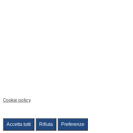
© Telenord Srl
P.IVA e CF: 00945590107 - ISC. REA - GE: 229501
Sede Legale: Via XX Settembre 41/3, 16121 GENOVA
PEC: contabilita@pec.telenord.it
Capitale sociale: 343.598,42 euro i.v.
Tutti i diritti riservati, vietata la copia anche parziale
dei contenuti
pubtelenord@telenord.it
Tel. 010 55 32 701
Informativa della privacy
|
Gestisci consenso
Cookie policy
Accetta tutti
Rifiuta
Preferenze