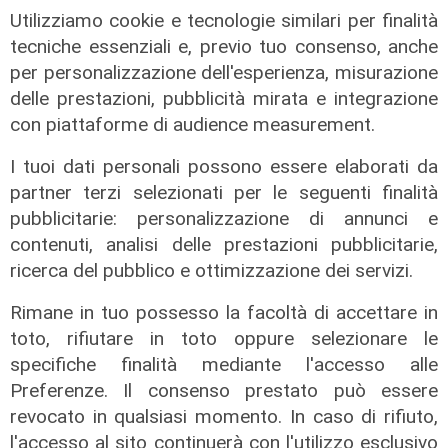
Utilizziamo cookie e tecnologie similari per finalità
tecniche essenziali e, previo tuo consenso, anche
per personalizzazione dell'esperienza, misurazione
delle prestazioni, pubblicità mirata e integrazione
con piattaforme di audience measurement.
I tuoi dati personali possono essere elaborati da
partner terzi selezionati per le seguenti finalità
pubblicitarie: personalizzazione di annunci e
L'assemblea
contenuti, analisi delle prestazioni pubblicitarie,
ricerca del pubblico e ottimizzazione dei servizi.
Interporto di Vado, rinnovato il Cda:
Pierangelo Olivieri presidente
Rimane in tuo possesso la facoltà di accettare in
22/07/2026
toto, rifiutare in toto oppure selezionare le
di Redazione
specifiche finalità mediante l'accesso alle
Preferenze. Il consenso prestato può essere
revocato in qualsiasi momento. In caso di rifiuto,
l'accesso al sito continuerà con l'utilizzo esclusivo