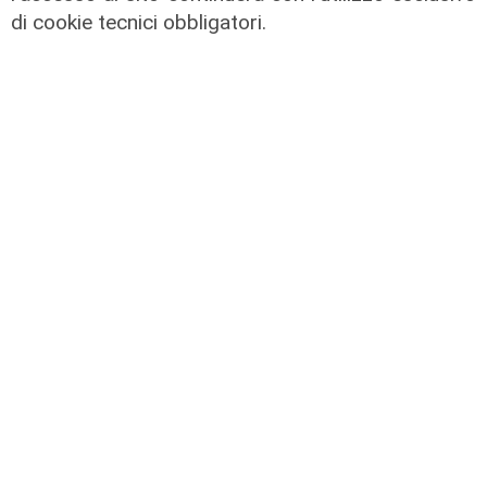
di cookie tecnici obbligatori.
Il percorso
Gruppo Fs, Piano Mattei: al via
l'esperienza in Italia di 14 lavoratori
tunisini
21/07/2026
di Redazione