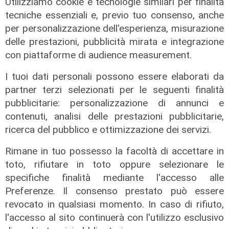
Utilizziamo cookie e tecnologie similari per finalità
Le dichiarazioni
tecniche essenziali e, previo tuo consenso, anche
Sicurezza a Genova: il SIAP auspica
per personalizzazione dell'esperienza, misurazione
che l’incontro tra il Ministro
delle prestazioni, pubblicità mirata e integrazione
Piantedosi e la Sindaca Salis riporti
con piattaforme di audience measurement.
il tema nell’alveo corretto dei Patti
per la
I tuoi dati personali possono essere elaborati da
partner terzi selezionati per le seguenti finalità
08/08/2026
di Redazione
pubblicitarie: personalizzazione di annunci e
contenuti, analisi delle prestazioni pubblicitarie,
ricerca del pubblico e ottimizzazione dei servizi.
Rimane in tuo possesso la facoltà di accettare in
toto, rifiutare in toto oppure selezionare le
specifiche finalità mediante l'accesso alle
Preferenze. Il consenso prestato può essere
revocato in qualsiasi momento. In caso di rifiuto,
l'accesso al sito continuerà con l'utilizzo esclusivo