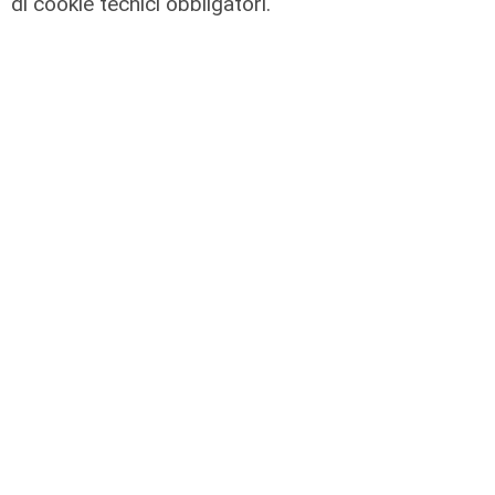
di cookie tecnici obbligatori.
Le temperature
Genova, caldo torrido: bollino rosso
anche lunedì
08/08/2026
di c.b.
Il derby