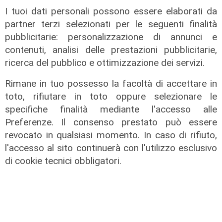
I tuoi dati personali possono essere elaborati da
Mondo della musica in lutto, è
partner terzi selezionati per le seguenti finalità
morto Francesco Guccini
pubblicitarie: personalizzazione di annunci e
06/08/2026
contenuti, analisi delle prestazioni pubblicitarie,
di F.S.
ricerca del pubblico e ottimizzazione dei servizi.
Rimane in tuo possesso la facoltà di accettare in
toto, rifiutare in toto oppure selezionare le
specifiche finalità mediante l'accesso alle
Preferenze. Il consenso prestato può essere
revocato in qualsiasi momento. In caso di rifiuto,
l'accesso al sito continuerà con l'utilizzo esclusivo
di cookie tecnici obbligatori.