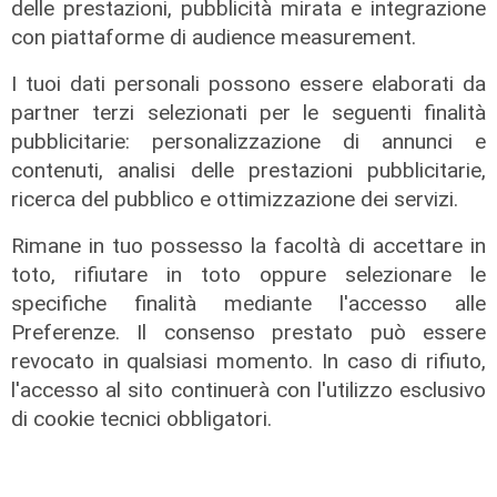
delle prestazioni, pubblicità mirata e integrazione
con piattaforme di audience measurement.
I tuoi dati personali possono essere elaborati da
partner terzi selezionati per le seguenti finalità
pubblicitarie: personalizzazione di annunci e
contenuti, analisi delle prestazioni pubblicitarie,
ricerca del pubblico e ottimizzazione dei servizi.
Rimane in tuo possesso la facoltà di accettare in
Disposizioni
toto, rifiutare in toto oppure selezionare le
specifiche finalità mediante l'accesso alle
Incentivi a stufe e caldaie a
Preferenze. Il consenso prestato può essere
biomassa, nessuno stop
generalizzato: cosa cambia dal 2026
revocato in qualsiasi momento. In caso di rifiuto,
l'accesso al sito continuerà con l'utilizzo esclusivo
10/08/2026
di Redazione
di cookie tecnici obbligatori.