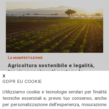
La manifestazione
Agricoltura sostenibile e legalità,
tre riconoscimenti portano la
𝗫
Calabria al centro di Festambiente
GDPR EU COOKIE
2026
Utilizziamo cookie e tecnologie similari per finalità
10/08/2026
di Redazione
tecniche essenziali e, previo tuo consenso, anche
per personalizzazione dell'esperienza, misurazione