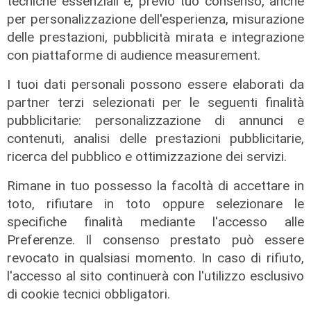
tecniche essenziali e, previo tuo consenso, anche
per personalizzazione dell'esperienza, misurazione
delle prestazioni, pubblicità mirata e integrazione
con piattaforme di audience measurement.
I tuoi dati personali possono essere elaborati da
partner terzi selezionati per le seguenti finalità
pubblicitarie: personalizzazione di annunci e
contenuti, analisi delle prestazioni pubblicitarie,
Rigenerazione
ricerca del pubblico e ottimizzazione dei servizi.
Tarvisio scommette sul turismo
ecosostenibile: riqualificato il
Rimane in tuo possesso la facoltà di accettare in
Percorso Natura del Faggio
toto, rifiutare in toto oppure selezionare le
Secolare
specifiche finalità mediante l'accesso alle
31/07/2026
Preferenze. Il consenso prestato può essere
di R.S.
revocato in qualsiasi momento. In caso di rifiuto,
l'accesso al sito continuerà con l'utilizzo esclusivo
di cookie tecnici obbligatori.