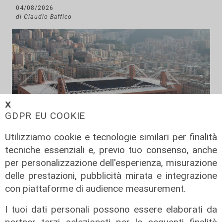
04/08/2026
di Claudio Baffico
𝗫
GDPR EU COOKIE
Utilizziamo cookie e tecnologie similari per finalità
tecniche essenziali e, previo tuo consenso, anche
Verso gli Europei
per personalizzazione dell'esperienza, misurazione
Euro 2032, ora è ufficiale: fra i 16
delle prestazioni, pubblicità mirata e integrazione
stadi candidati c'è anche il 'Ferraris'
con piattaforme di audience measurement.
di Genova
04/08/2026
I tuoi dati personali possono essere elaborati da
di Redazione Sport